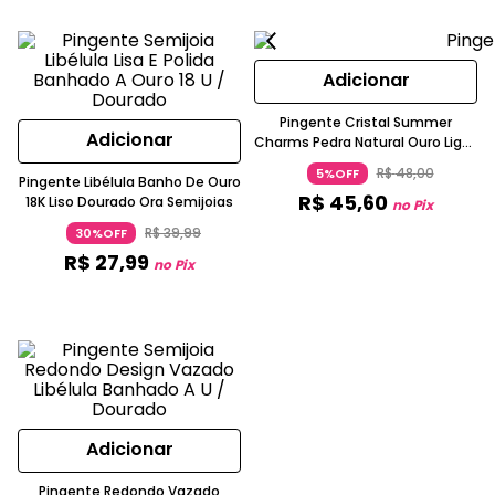
Adicionar
Pingente Cristal Summer
Adicionar
Charms Pedra Natural Ouro Light
Cia Marítima
R$
48
,
00
5%OFF
Pingente Libélula Banho De Ouro
R$
45
,
60
18K Liso Dourado Ora Semijoias
no Pix
R$
39
,
99
30%OFF
R$
27
,
99
no Pix
Adicionar
Pingente Redondo Vazado