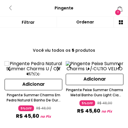
Pingente
0
Você viu todos os
5
produtos
Adicionar
Adicionar
Pingente Peixe Summer Charms
Pingente Summer Charms Em
Metal Banho Ouro Light Cia
Pedra Natural E Banho De Ouro
Marítima
R$
48
,
00
5%OFF
Texturizado Cia Marítima
R$
48
,
00
5%OFF
R$
45
,
60
no Pix
R$
45
,
60
no Pix