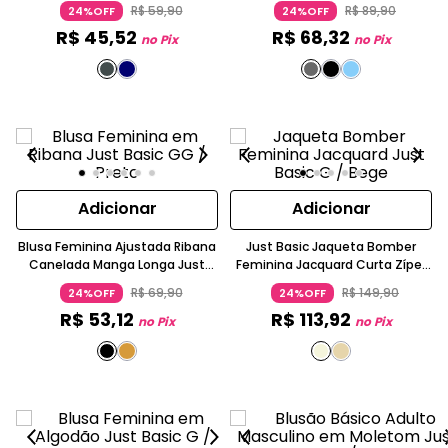
Curta Branca
R$
59
,
90
R$
89
,
90
24%OFF
24%OFF
R$
45
,
52
R$
68
,
32
no Pix
no Pix
Adicionar
Adicionar
Blusa Feminina Ajustada Ribana
Just Basic Jaqueta Bomber
Canelada Manga Longa Just
Feminina Jacquard Curta Zíper
Basic
Gola Alta Manga Longa
R$
69
,
90
R$
149
,
90
24%OFF
24%OFF
R$
53
,
12
R$
113
,
92
no Pix
no Pix