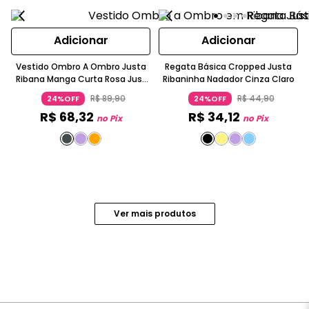
Adicionar
Adicionar
Vestido Ombro A Ombro Justa
Regata Básica Cropped Justa
Ribana Manga Curta Rosa Just
Ribaninha Nadador Cinza Claro
Basic
R$
89
,
90
R$
44
,
90
24%OFF
24%OFF
R$
68
,
32
R$
34
,
12
no Pix
no Pix