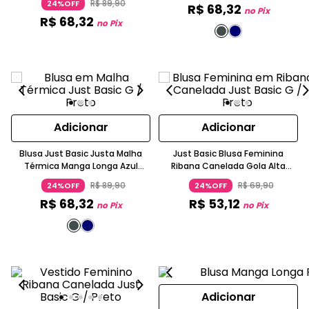
R$
89
,
90
24%OFF
R$
68
,
32
no Pix
R$
68
,
32
no Pix
Adicionar
Adicionar
Blusa Just Basic Justa Malha
Just Basic Blusa Feminina
Térmica Manga Longa Azul
Ribana Canelada Gola Alta
Marinho
Manga Longa Ajustada Preta
R$
89
,
90
R$
69
,
90
24%OFF
24%OFF
R$
68
,
32
R$
53
,
12
no Pix
no Pix
Adicionar