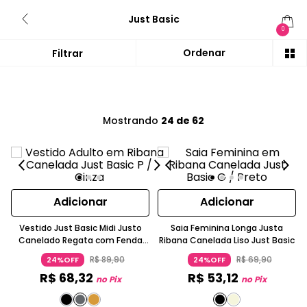
Just Basic
0
Mostrando
24 de 62
Adicionar
Adicionar
Vestido Just Basic Midi Justo
Saia Feminina Longa Justa
Canelado Regata com Fenda
Ribana Canelada Liso Just Basic
Lateral
R$
89
,
90
R$
69
,
90
24%OFF
24%OFF
R$
68
,
32
R$
53
,
12
no Pix
no Pix