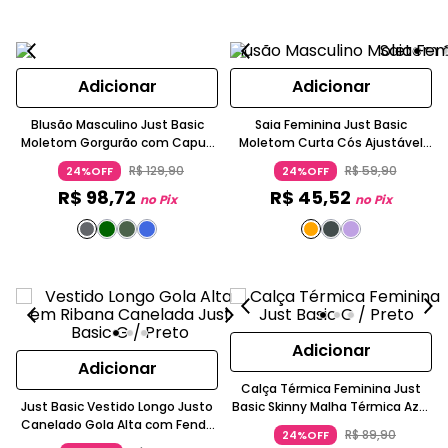
Adicionar
Adicionar
Blusão Masculino Just Basic
Saia Feminina Just Basic
Moletom Gorgurão com Capuz
Moletom Curta Cós Ajustável
e Bolso Canguru Manga Longa
Bolsos Liso
R$
129
,
90
R$
59
,
90
24%OFF
24%OFF
R$
98
,
72
R$
45
,
52
no Pix
no Pix
Adicionar
Adicionar
Calça Térmica Feminina Just
Just Basic Vestido Longo Justo
Basic Skinny Malha Térmica Azul
Canelado Gola Alta com Fenda
Escuro
R$
89
,
90
24%OFF
Preto