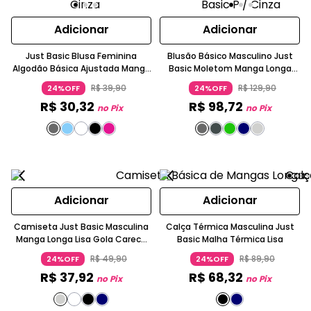
Adicionar
Adicionar
Just Basic Blusa Feminina
Blusão Básico Masculino Just
Algodão Básica Ajustada Manga
Basic Moletom Manga Longa
Curta Decote Redondo Liso
Lisa Verde Oliva
R$
39
,
90
R$
129
,
90
24%OFF
24%OFF
R$
30
,
32
R$
98
,
72
no Pix
no Pix
Adicionar
Adicionar
Camiseta Just Basic Masculina
Calça Térmica Masculina Just
Manga Longa Lisa Gola Careca
Basic Malha Térmica Lisa
Algodão Casual
R$
49
,
90
R$
89
,
90
24%OFF
24%OFF
R$
37
,
92
R$
68
,
32
no Pix
no Pix