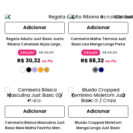
Adicionar
Adicionar
Regata Adulto Just Basic Justa
Camiseta Malha Térmica Just
Ribana Canelada Alças Largas
Basic Lisa Manga Longa Preta
Laranja
R$
39
,
90
R$
89
,
90
24%OFF
24%OFF
R$
30
,
32
R$
68
,
32
no Pix
no Pix
Adicionar
Adicionar
Camiseta Básica Masculina Just
Blusão Cropped Moletom
Basic Meia Malha Favinho Manga
Manga Longa Just Basic