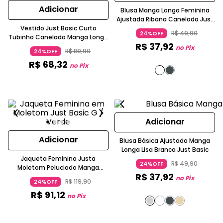
Adicionar
Blusa Manga Longa Feminina
Ajustada Ribana Canelada Just
Vestido Just Basic Curto
Basic
R$
49
,
90
24%OFF
Tubinho Canelado Manga Longa
R$
37
,
92
Gola Alta Preto
no Pix
R$
89
,
90
24%OFF
R$
68
,
32
no Pix
Adicionar
Adicionar
Blusa Básica Ajustada Manga
Longa Lisa Branca Just Basic
Jaqueta Feminina Justa
R$
49
,
90
24%OFF
Moletom Peluciado Manga
R$
37
,
92
Longa Amarelo Vibrante
no Pix
R$
119
,
90
24%OFF
R$
91
,
12
no Pix