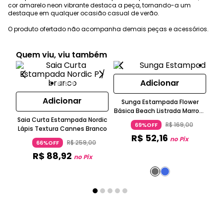
cor amarelo neon vibrante destaca a peça, tornando-a um
destaque em qualquer ocasião casual de verão.
O produto ofertado não acompanha demais peças e acessórios.
Quem viu, viu também
Adicionar
Adicionar
Sunga Estampada Flower
Básica Beach Listrada Marrom
Ta
Saia Curta Estampada Nordic
Bege Preto Água Doce
R$
169
,
00
69%OFF
Lápis Textura Cannes Branco
R$
52
,
16
no Pix
R$
259
,
00
66%OFF
R$
88
,
92
no Pix