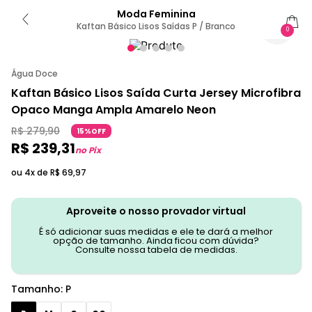
Moda Feminina
Kaftan Básico Lisos Saídas P / Branco
0
Água Doce
Kaftan Básico Lisos Saída Curta Jersey Microfibra
Opaco Manga Ampla Amarelo Neon
R$
279
,
90
15%OFF
R$
239
,
31
no Pix
ou 4x de
R$
69
,
97
Aproveite o nosso provador virtual
É só adicionar suas medidas e ele te dará a melhor
opção de tamanho. Ainda ficou com dúvida?
Consulte nossa tabela de medidas.
Tamanho
:
P