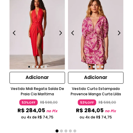
Adicionar
Adicionar
Vestido Midi Regata Saída De
Vestido Curto Estampado
T
Praia Cia Marítima
Provence Manga Curta Lilás
R$
598
,
00
R$
598
,
00
53%OFF
53%OFF
R$
284
,
05
R$
284
,
05
no Pix
no Pix
ou 4x de
R$
74
,
75
ou 4x de
R$
74
,
75