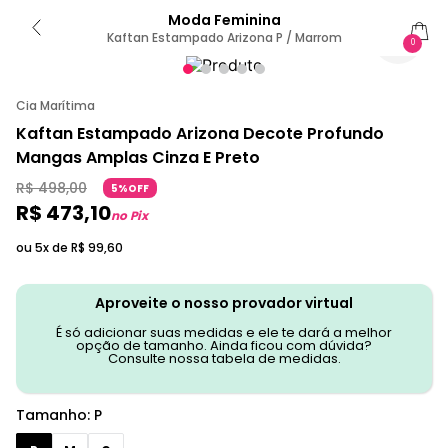
Moda Feminina
Kaftan Estampado Arizona P / Marrom
0
Cia Marítima
Kaftan Estampado Arizona Decote Profundo
Mangas Amplas Cinza E Preto
R$
498
,
00
5%OFF
R$
473
,
10
no Pix
ou 5x de
R$
99
,
60
Aproveite o nosso provador virtual
É só adicionar suas medidas e ele te dará a melhor
opção de tamanho. Ainda ficou com dúvida?
Consulte nossa tabela de medidas.
Tamanho
:
P