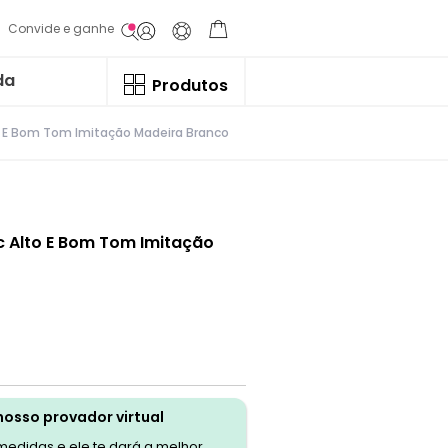
Convide e ganhe
da
Produtos
lto E Bom Tom Imitação Madeira Branco
ic Alto E Bom Tom Imitação
nosso provador virtual
 medidas e ele te dará a melhor