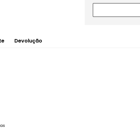
te
Devolução
ras