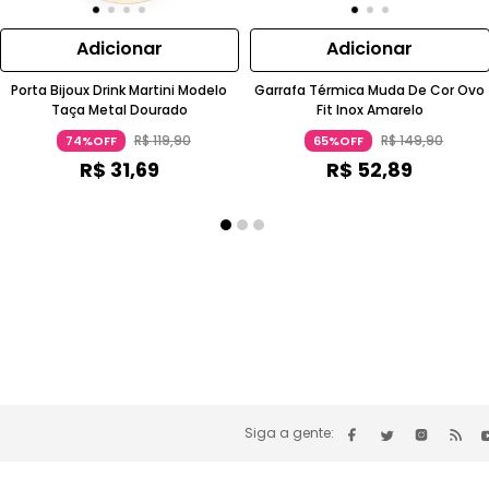
Adicionar
Adicionar
Porta Bijoux Drink Martini Modelo
Garrafa Térmica Muda De Cor Ovo
Taça Metal Dourado
Fit Inox Amarelo
R$
119
,
90
R$
149
,
90
74%OFF
65%OFF
R$
31
,
69
R$
52
,
89
Siga a gente: