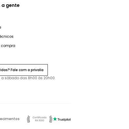
 a gente
a
técnicos
e compra
idas? Fale com a privalia
 a sábado das 8h00 às 20h00.
ecimentos