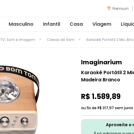
Premium
Masculino
Infantil
Casa
Viagem
Liqui
TV, Som e Imagem
Caixas de Som
Karaokê Portátil 2 Mic A
Imaginarium
Karaokê Portátil 2 M
Madeira Branco
R$
1
.
589
,
89
ou 5x de
R$
317
,
97
sem juros
Aproveite o 
É só adicionar suas