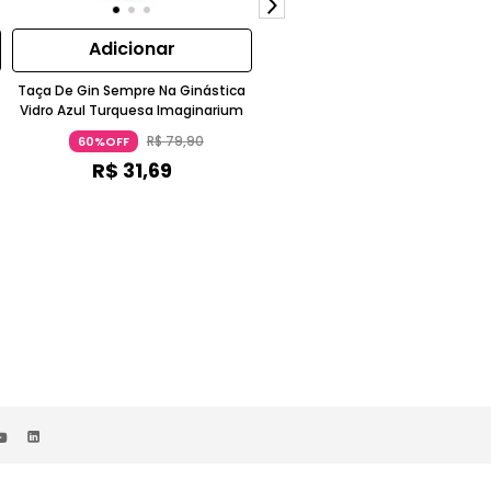
Adicionar
Adicionar
Taça De Gin Sempre Na Ginástica
Tábua De Queijos Místico Tarot
Vidro Azul Turquesa Imaginarium
Madeira Acácia Caramelo
R$
79
,
90
R$
129
,
90
60%OFF
59%OFF
R$
31
,
69
R$
52
,
89