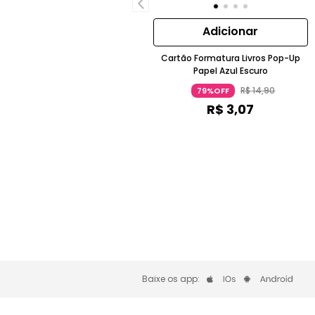
Adicionar
Cartão Formatura Livros Pop-Up
Papel Azul Escuro
R$
14
,
90
79%OFF
R$
3
,
07
Baixe os app: