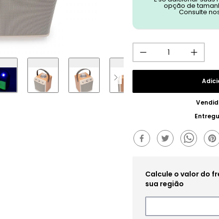
opção de tamanh
Consulte no
Adici
Vendid
Entreg