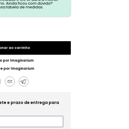
o. Ainda ficou com dúvida?
ssa tabela de medidas.
onar ao carrinho
o por
Imaginarium
ue por
Imaginarium