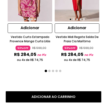
Adicionar
Adicionar
Vestido Curto Estampado
Vestido Midi Regata Saída De
T
Provence Manga Curta Lilás
Praia Cia Marítima
R$
598
,
00
R$
598
,
00
53%OFF
53%OFF
R$
284
,
05
R$
284
,
05
no Pix
no Pix
ou 4x de
R$
74
,
75
ou 4x de
R$
74
,
75
ADICIONAR AO CARRINHO