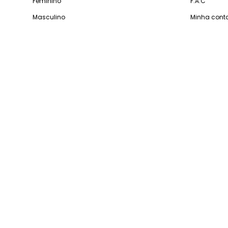
Feminino
F.A.C
Masculino
Minha cont
Infantil
Problemas 
Casa e Decoração
Processo d
Gastronomia
Pedidos
Dúv
De segunda
Reconh