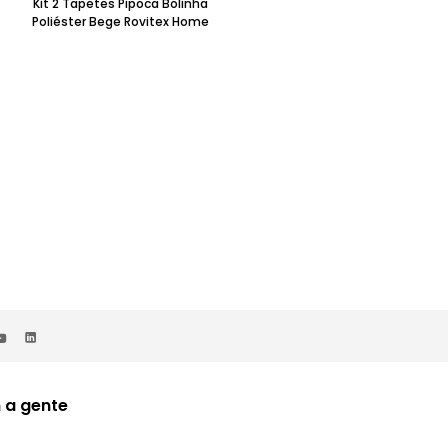
Kit 2 Tapetes Pipoca Bolinha
Kit 2 Toalhas De Banho Rovitex
Poliéster Bege Rovitex Home
Home Algodão Rosa Claro Detal
Trançado
R$
99
,
98
52%OFF
R$
47
,
99
no Pix
 a gente