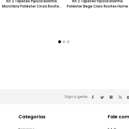
Kit 2 Tapetes Pipoca Bolinha
Kit 2 Tapetes Pipoca Bolinha
Microfibra Poliéster Cinza Rovitex
Poliéster Bege Claro Rovitex Home
Home 40x60cm
Siga a gente:
Categorias
Fale com