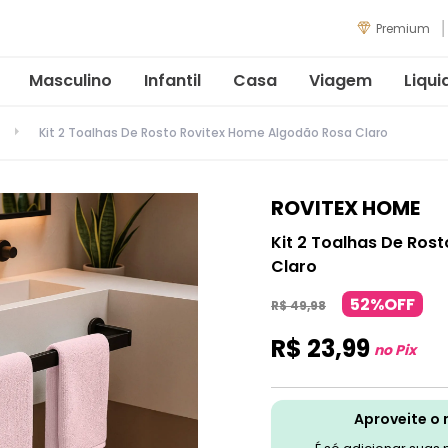
Premium
Masculino
Infantil
Casa
Viagem
Liqui
Kit 2 Toalhas De Rosto Rovitex Home Algodão Rosa Claro
ROVITEX HOME
Kit 2 Toalhas De Ros
Claro
52%OFF
R$
49
,
98
R$
23
,
99
no Pix
Aproveite o 