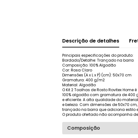
Descrição de detalhes
Fre
Principais especificações do produto:
Bordado/Detalhe: Trançado na barra
Composição: 100% Algodão
Cor: Rosa Claro
Dimensões (A x L x P) (cm): 50x70 cm
Gramatura: 400 g/m2
Material: Algodão
O Kit 2 Toalhas de Rosto Rovitex Home
100% algodão com gramatura de 400 g/
e eficiente. A alta qualidade do materi
e beleza. Com dimensões de 50x70 cm,
trançado na barra que adiciona estilo 
O produto ofertado não acompanha de
Composição