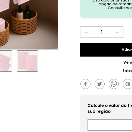
É só adicionar suas
opção de tamanh
Consulte no
Adici
Ven
Entr