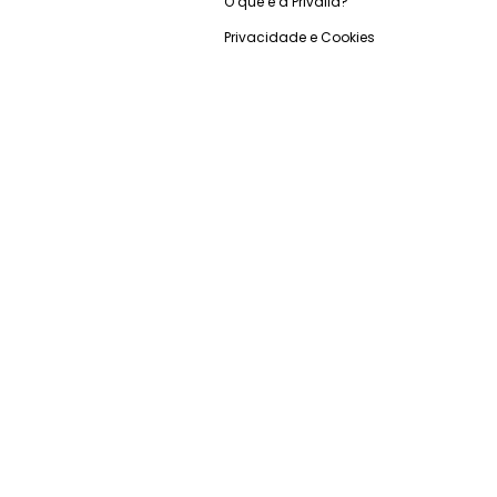
O que é a Privalia?
Privacidade e Cookies
Trabalhe Conosco
Condições de uso
Relação com investidores
Blog Privalia
Ganhe R$50
Seja Premium
Pague com