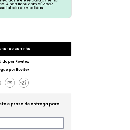
 medidas e ele te dará a melhor
o. Ainda ficou com dúvida?
ssa tabela de medidas.
onar ao carrinho
dido por
Rovitex
egue por
Rovitex