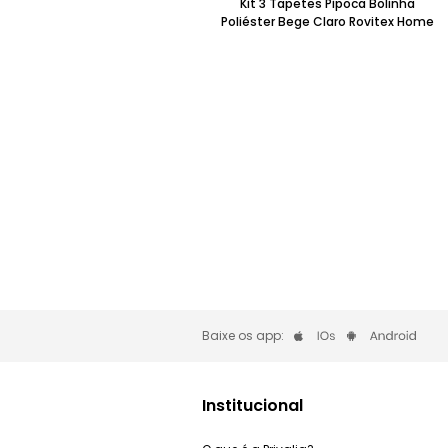
Kit 3 Tapetes Pipoca Bolinha
Poliéster Bege Claro Rovitex Home
Baixe os app:
Institucional