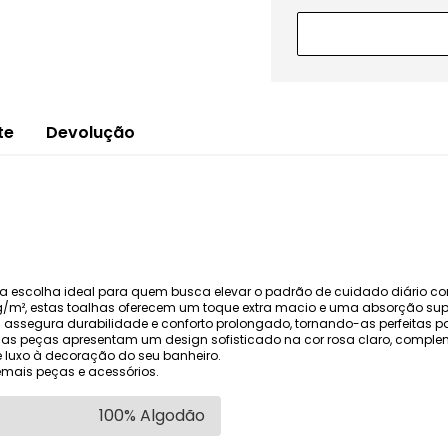
te
Devolução
 é a escolha ideal para quem busca elevar o padrão de cuidado diário 
m², estas toalhas oferecem um toque extra macio e uma absorção su
al assegura durabilidade e conforto prolongado, tornando-as perfeitas pa
 as peças apresentam um design sofisticado na cor rosa claro, comple
e luxo à decoração do seu banheiro.
mais peças e acessórios.
100% Algodão