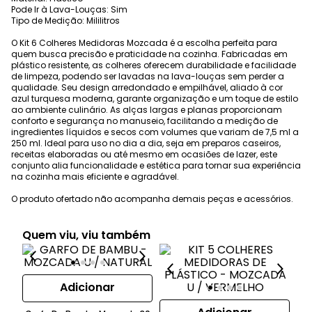
Pode Ir à Lava-Louças: Sim
Tipo de Medição: Mililitros
O Kit 6 Colheres Medidoras Mozcada é a escolha perfeita para
quem busca precisão e praticidade na cozinha. Fabricadas em
plástico resistente, as colheres oferecem durabilidade e facilidade
de limpeza, podendo ser lavadas na lava-louças sem perder a
qualidade. Seu design arredondado e empilhável, aliado à cor
azul turquesa moderna, garante organização e um toque de estilo
ao ambiente culinário. As alças largas e planas proporcionam
conforto e segurança no manuseio, facilitando a medição de
ingredientes líquidos e secos com volumes que variam de 7,5 ml a
250 ml. Ideal para uso no dia a dia, seja em preparos caseiros,
receitas elaboradas ou até mesmo em ocasiões de lazer, este
conjunto alia funcionalidade e estética para tornar sua experiência
na cozinha mais eficiente e agradável.
O produto ofertado não acompanha demais peças e acessórios.
Quem viu, viu também
Adicionar