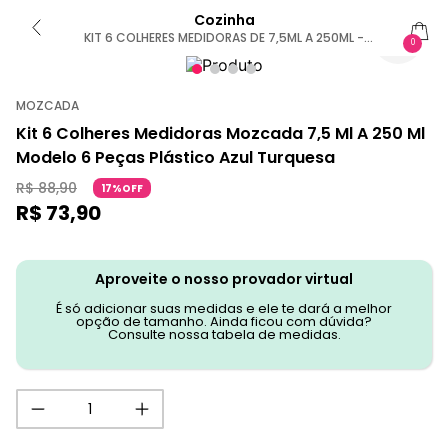
Cozinha
KIT 6 COLHERES MEDIDORAS DE 7,5ML A 250ML -
0
MOZCADA U / AZUL
MOZCADA
Kit 6 Colheres Medidoras Mozcada 7,5 Ml A 250 Ml
Modelo 6 Peças Plástico Azul Turquesa
R$
88
,
90
17%OFF
R$
73
,
90
Aproveite o nosso provador virtual
É só adicionar suas medidas e ele te dará a melhor
opção de tamanho. Ainda ficou com dúvida?
Consulte nossa tabela de medidas.