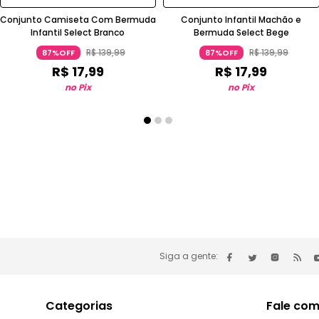
Conjunto Camiseta Com Bermuda
Conjunto Infantil Machão e
Infantil Select Branco
Bermuda Select Bege
R$
139
,
99
R$
139
,
99
87%OFF
87%OFF
R$
17
,
99
R$
17
,
99
no Pix
no Pix
Siga a gente:
Categorias
Fale com