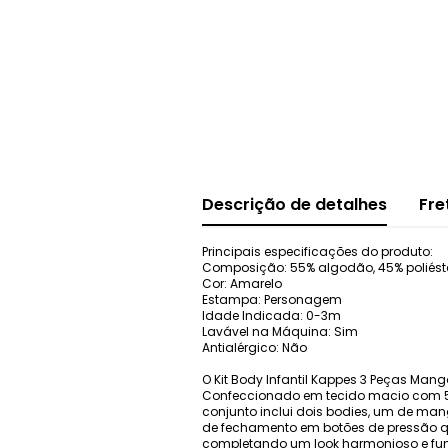
Descrição de detalhes
Fre
Principais especificações do produto:
Composição: 55% algodão, 45% poliést
Cor: Amarelo
Estampa: Personagem
Idade Indicada: 0-3m
Lavável na Máquina: Sim
Antialérgico: Não
O Kit Body Infantil Kappes 3 Peças Mang
Confeccionado em tecido macio com 55% 
conjunto inclui dois bodies, um de m
de fechamento em botões de pressão que 
completando um look harmonioso e funci