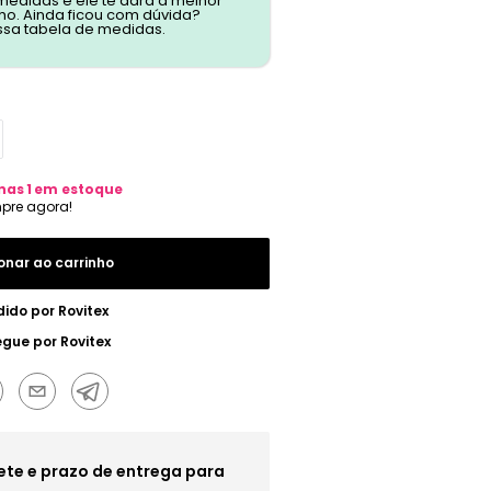
 medidas e ele te dará a melhor
o. Ainda ficou com dúvida?
ssa tabela de medidas.
nas
1
em estoque
onar ao carrinho
dido por
Rovitex
egue por
Rovitex