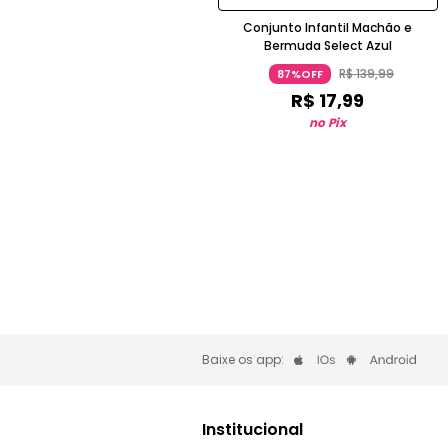
Conjunto Infantil Machão e
Bermuda Select Azul
R$
139
,
99
87%OFF
R$
17
,
99
no Pix
Baixe os app:
Institucional