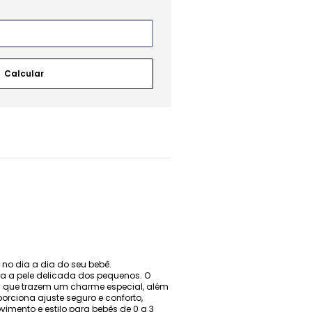
 no dia a dia do seu bebê.
ra a pele delicada dos pequenos. O
 que trazem um charme especial, além
orciona ajuste seguro e conforto,
imento e estilo para bebês de 0 a 3