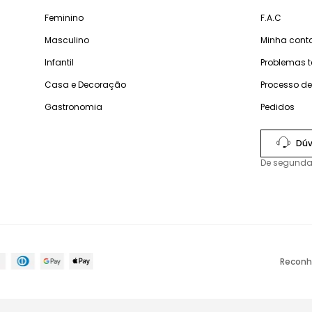
Feminino
F.A.C
Masculino
Minha cont
Infantil
Problemas 
Casa e Decoração
Processo d
Gastronomia
Pedidos
Dúv
De segunda
Reconh