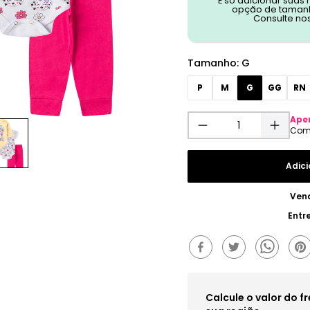
É só adicionar suas
opção de tamanh
Consulte no
Tamanho
:
G
P
M
G
GG
RN
Ape
Adici
Ven
Entr