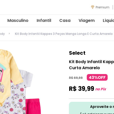
Premium
Masculino
Infantil
Casa
Viagem
Liqui
ody
Kit Body Infantil Kappes 3 Peças Manga Longa E Curta Amarelo
Select
Kit Body Infantil Ka
Curta Amarelo
43%OFF
R$
69
,
99
R$
39
,
99
no Pix
Aproveite o 