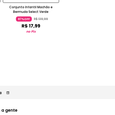
Conjunto Infantil Machão e
Conjunto Infantil Machão e
Bermuda Select Verde
Bermuda Select Azul
R$
139
,
99
R$
139
,
99
87%OFF
87%OFF
R$
17
,
99
R$
17
,
99
no Pix
no Pix
 a gente