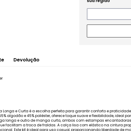
te
Devolução
er
a Longa e Curta é a escolha perfeita para garantir conforto e praticidade
algodão e 45% poliéster, oferece toque suave e flexibilidade, ideal pa
anga longa e outro de manga curta, ambos com estampas encantadoras
facilitam a troca de fraldas. A calça lisa com elástico na cintura prop
onal. Este kit é ideal para uso casual, proporcionando liberdade de mov