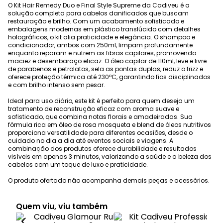
O Kit Hair Remedy Duo e Final Style Supreme da Cadiveu é a
solução completa para cabelos danificados que buscam
restauração e brilho. Com um acabamento sofisticado e
embalagens modernas em plástico translúcido com detalhes
holográficos, o kit alia praticidade e elegância. O shampoo e
condicionador, ambos com 250ml, limpam profundamente
enquanto reparam e nutrem as fibras capilares, promovendo
maciez e desembaraço eficaz. O óleo capilar de 110ml, leve e livre
de parabenos e petrolatos, sela as pontas duplas, reduz o frizz e
oferece proteção térmica até 230ºC, garantindo fios disciplinados
e com brilho intenso sem pesar.
Ideal para uso diário, este kit é perfeito para quem deseja um
tratamento de reconstrução eficaz com aroma suave e
sofisticado, que combina notas florais e amadeiradas. Sua
fórmula rica em óleo de rosa mosqueta e blend de óleos nutritivos
proporciona versatilidade para diferentes ocasiões, desde o
cuidado no dia a dia até eventos sociais e viagens. A
combinação dos produtos oferece durabilidade e resultados
visíveis em apenas 3 minutos, valorizando a saúde e a beleza dos
cabelos com um toque de luxo e praticidade.
O produto ofertado não acompanha demais peças e acessórios.
Quem viu, viu também