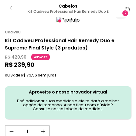
Cabelos
Kit Cadiveu Professional Hair Remedy Duo E
0
Supreme Final Style (3 Produtos)
Cadiveu
Kit Cadiveu Professional Hair Remedy Duo e
Supreme Final Style (3 produtos)
R$
420
,
90
43%OFF
R$
239
,
90
ou 3x de
R$
79
,
96
sem juros
Aproveite o nosso provador virtual
É só adicionar suas medidas e ele te dará a melhor
opção de tamanho. Ainda ficou com dúvida?
Consulte nossa tabela de medidas.