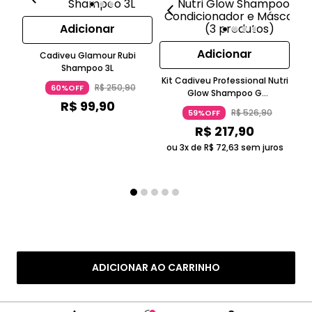
Adicionar
Adicionar
Cadiveu Glamour Rubi
Shampoo 3L
Ki
Kit Cadiveu Professional Nutri
R$
250
,
90
60%OFF
Glow Shampoo G
R$
99
,
90
Condicionador e Máscara P (3
R$
526
,
90
59%OFF
produtos)
R$
217
,
90
ou
ou 3x de
R$
72
,
63
sem juros
ADICIONAR AO CARRINHO