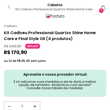
Cabelos
Kit Cadiveu Professional Quartzo Shine Home Care E
0
Final Style Oil (4 Produtos)
Cadiveu
Kit Cadiveu Professional Quartzo Shine Home
Care e Final Style Oil (4 produtos)
R$
242
,
90
30%OFF
R$
170
,
90
ou 2x de
R$
85
,
45
sem juros
Aproveite o nosso provador virtual
É só adicionar suas medidas e ele te dará a melhor
opção de tamanho. Ainda ficou com dúvida?
Consulte nossa tabela de medidas.