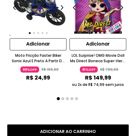
Adicionar
Adicionar
Moto Fricção Faster Biker
LOL Surprise! OMG Movie Doll
LO
Sonic Azul E Preto A Partir De
Ms Direct Boneca Super-Herói
S
Três Anos Candide
Rosa E Roxo 5-7 Anos Candide
R$
199
,
99
R$
799
,
99
88%OFF
81%OFF
R$
24
,
99
R$
149
,
99
ou 2x de
R$
74
,
99
sem juros
ou
ADICIONAR AO CARRINHO