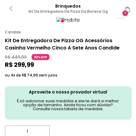
Brinquedos
Kit De Entregadora De Pizza Da Boneca Og
0
Candide
Kit De Entregadora De Pizza OG Acessórios
Casinha Vermelho Cinco A Sete Anos Candide
R$
449
,
99
33%OFF
R$
299
,
99
ou 4x de
R$
74
,
99
sem juros
Aproveite o nosso provador virtual
É só adicionar suas medidas e ele te dará a melhor
opção de tamanho. Ainda ficou com dúvida?
Consulte nossa tabela de medidas.