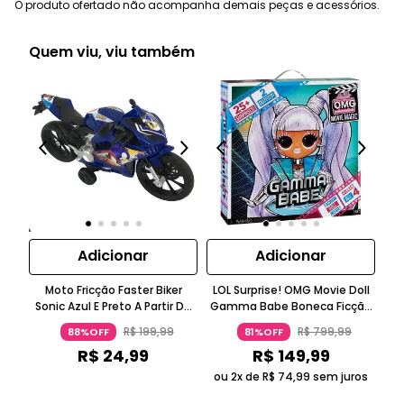
O produto ofertado não acompanha demais peças e acessórios.
Quem viu, viu também
Adicionar
Adicionar
Moto Fricção Faster Biker
LOL Surprise! OMG Movie Doll
LO
Sonic Azul E Preto A Partir De
Gamma Babe Boneca Ficção
Ms 
Três Anos Candide
Científica Roxo Metálico 5-7
Ros
R$
199
,
99
R$
799
,
99
88%OFF
81%OFF
Anos Candide
R$
24
,
99
R$
149
,
99
ou 2x de
R$
74
,
99
sem juros
ou