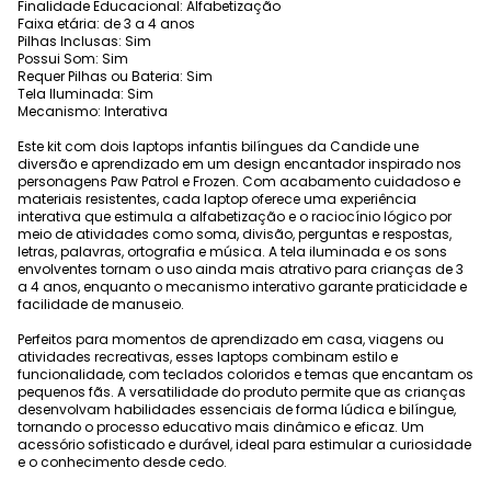
Finalidade Educacional: Alfabetização
Faixa etária: de 3 a 4 anos
Pilhas Inclusas: Sim
Possui Som: Sim
Requer Pilhas ou Bateria: Sim
Tela Iluminada: Sim
Mecanismo: Interativa
Este kit com dois laptops infantis bilíngues da Candide une
diversão e aprendizado em um design encantador inspirado nos
personagens Paw Patrol e Frozen. Com acabamento cuidadoso e
materiais resistentes, cada laptop oferece uma experiência
interativa que estimula a alfabetização e o raciocínio lógico por
meio de atividades como soma, divisão, perguntas e respostas,
letras, palavras, ortografia e música. A tela iluminada e os sons
envolventes tornam o uso ainda mais atrativo para crianças de 3
a 4 anos, enquanto o mecanismo interativo garante praticidade e
facilidade de manuseio.
Perfeitos para momentos de aprendizado em casa, viagens ou
atividades recreativas, esses laptops combinam estilo e
funcionalidade, com teclados coloridos e temas que encantam os
pequenos fãs. A versatilidade do produto permite que as crianças
desenvolvam habilidades essenciais de forma lúdica e bilíngue,
tornando o processo educativo mais dinâmico e eficaz. Um
acessório sofisticado e durável, ideal para estimular a curiosidade
e o conhecimento desde cedo.