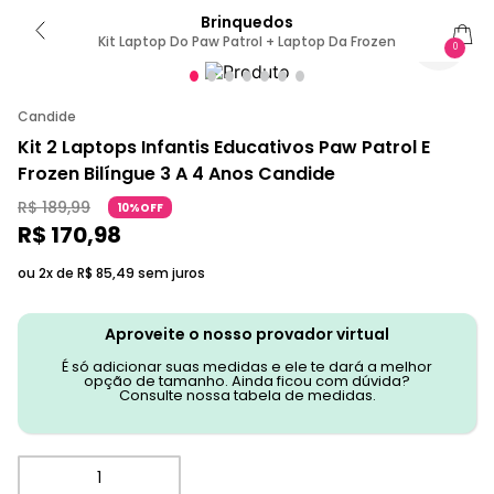
Brinquedos
Kit Laptop Do Paw Patrol + Laptop Da Frozen
0
Candide
Kit 2 Laptops Infantis Educativos Paw Patrol E
Frozen Bilíngue 3 A 4 Anos Candide
R$
189
,
99
10%OFF
R$
170
,
98
ou 2x de
R$
85
,
49
sem juros
Aproveite o nosso provador virtual
É só adicionar suas medidas e ele te dará a melhor
opção de tamanho. Ainda ficou com dúvida?
Consulte nossa tabela de medidas.