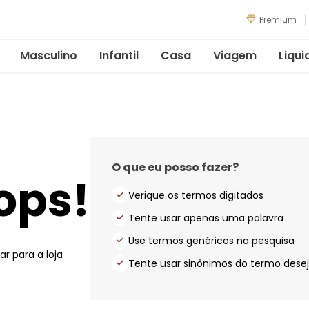
Premium
Masculino
Infantil
Casa
Viagem
Liqui
O que eu posso fazer?
ops!
Verique os termos digitados
Tente usar apenas uma palavra
Use termos genéricos na pesquisa
ar para a loja
Tente usar sinônimos do termo dese