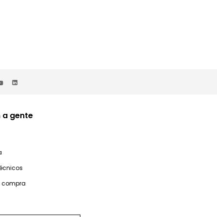
 a gente
a
técnicos
e compra