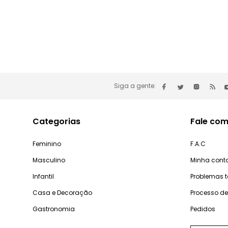
Siga a gente:
Categorias
Fale com
Feminino
F.A.C
Masculino
Minha cont
Infantil
Problemas 
Casa e Decoração
Processo d
Gastronomia
Pedidos