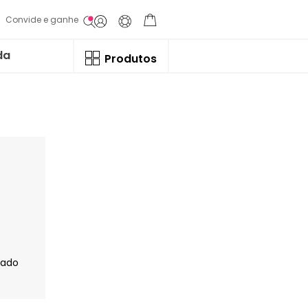
Convide e ganhe
da
Produtos
jado