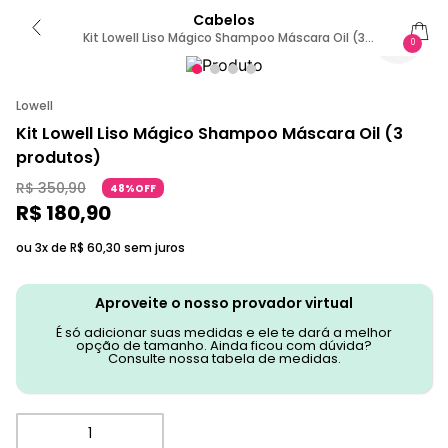
Cabelos
Kit Lowell Liso Mágico Shampoo Máscara Oil (3
0
Produtos)
Lowell
Kit Lowell Liso Mágico Shampoo Máscara Oil (3
produtos)
R$
350
,
90
48%OFF
R$
180
,
90
ou 3x de
R$
60
,
30
sem juros
Aproveite o nosso provador virtual
É só adicionar suas medidas e ele te dará a melhor
opção de tamanho. Ainda ficou com dúvida?
Consulte nossa tabela de medidas.