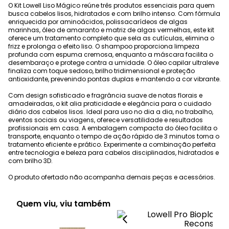
O Kit Lowell Liso Mágico reúne três produtos essenciais para quem
busca cabelos lisos, hidratados e com brilho intenso. Com fórmula
enriquecida por aminoácidos, polissacarídeos de algas
marinhas, óleo de amaranto e matriz de algas vermelhas, este kit
oferece um tratamento completo que sela as cutículas, elimina o
frizz e prolonga o efeito liso. O shampoo proporciona limpeza
profunda com espuma cremosa, enquanto a máscara facilita o
desembaraço e protege contra a umidade. O óleo capilar ultraleve
finaliza com toque sedoso, brilho tridimensional e proteção
antioxidante, prevenindo pontas duplas e mantendo a cor vibrante.
Com design sofisticado e fragrância suave de notas florais e
amadeiradas, o kit alia praticidade e elegância para o cuidado
diário dos cabelos lisos. Ideal para uso no dia a dia, no trabalho,
eventos sociais ou viagens, oferece versatilidade e resultados
profissionais em casa. A embalagem compacta do óleo facilita o
transporte, enquanto o tempo de ação rápido de 3 minutos torna o
tratamento eficiente e prático. Experimente a combinação perfeita
entre tecnologia e beleza para cabelos disciplinados, hidratados e
com brilho 3D.
O produto ofertado não acompanha demais peças e acessórios.
Quem viu, viu também