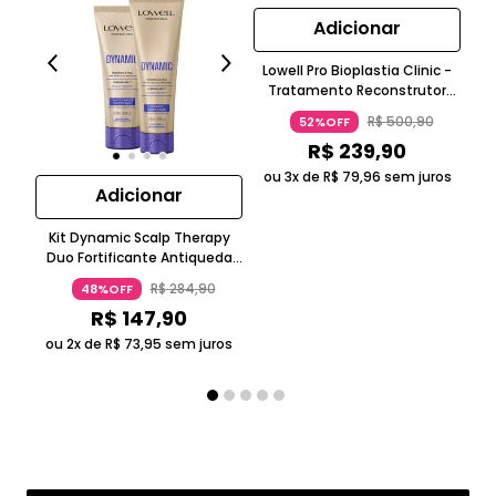
Adicionar
Lowell Pro Bioplastia Clinic -
Tratamento Reconstrutor
500ml
R$
500
,
90
52%OFF
Co
R$
239
,
90
ou 3x de
R$
79
,
96
sem juros
Adicionar
Kit Dynamic Scalp Therapy
Duo Fortificante Antiqueda
Com Queratina Lowell
R$
284
,
90
48%OFF
R$
147
,
90
ou 2x de
R$
73
,
95
sem juros