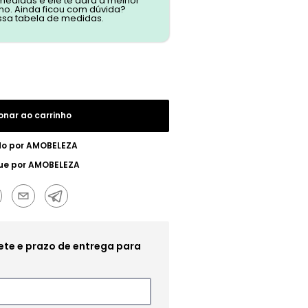
 medidas e ele te dará a melhor
o. Ainda ficou com dúvida?
ssa tabela de medidas.
onar ao carrinho
do por
AMOBELEZA
ue por
AMOBELEZA