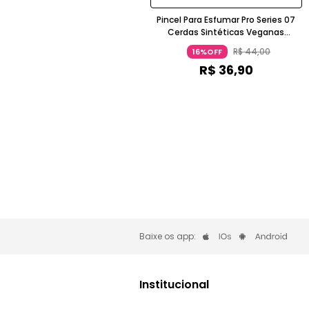
Pincel Para Esfumar Pro Series 07
Cerdas Sintéticas Veganas
Caramelo MASCAVO
R$
44
,
00
16%OFF
R$
36
,
90
Baixe os app:
Institucional