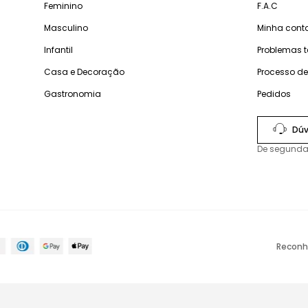
Feminino
F.A.C
Masculino
Minha cont
Infantil
Problemas 
Casa e Decoração
Processo d
Gastronomia
Pedidos
Dúv
De segunda
Reconh