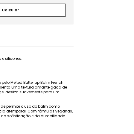
e silicones.
 pelo Melted Butter Lip Balm French
presenta uma textura amanteigada de
gel desliza suavemente para um
idade permite o uso do balm como
ância atemporal. Com fórmulas veganas,
o da sofisticação e da durabilidade.