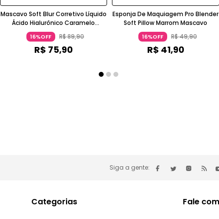
Mascavo Soft Blur Corretivo Líquido
Esponja De Maquiagem Pro Blender
Ácido Hialurônico Caramelo
Soft Pillow Marrom Mascavo
MASCAVO
R$
89
,
90
R$
49
,
90
16%OFF
16%OFF
R$
75
,
90
R$
41
,
90
Siga a gente:
Categorias
Fale com