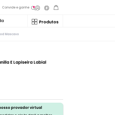
Convide e ganhe
da
Produtos
ewood Mascavo
nilla E Lapiseira Labial
nosso provador virtual