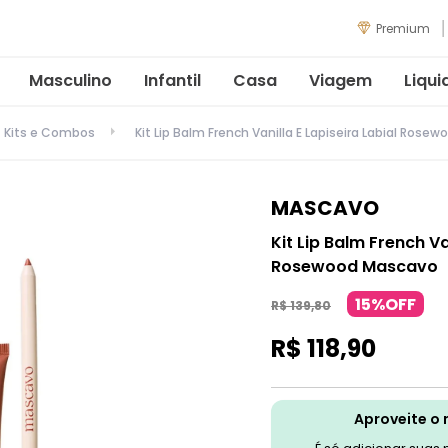
Premium
Masculino
Infantil
Casa
Viagem
Liqui
Kits e Combos
Kit Lip Balm French Vanilla E Lapiseira Labial Ros
MASCAVO
Kit Lip Balm French Va
Rosewood Mascavo
15%OFF
R$
139
,
80
R$
118
,
90
Aproveite o 