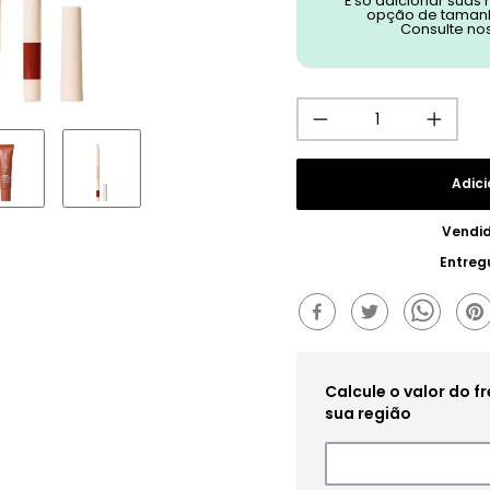
É só adicionar suas
opção de tamanh
Consulte no
Adici
Vendi
Entreg