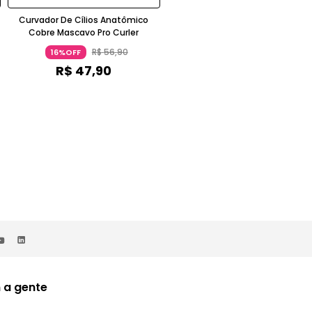
Curvador De Cílios Anatômico
Mascavo Soft Radiance Base
Cobre Mascavo Pro Curler
Líquida Luminoso Ácido Hialurôni
57O Caramelo Mascavo
R$
56
,
90
R$
129
,
90
16%OFF
15%OFF
R$
47
,
90
R$
109
,
90
 a gente