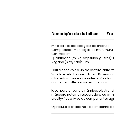
Descrição de detalhes
Fre
Principais especificações do produto:
Composição: Manteigas de murumuru e ka
Cor: Marrom
Quantidade (ml, kg, capsulas, g, litros): 
Vegano (Sim/Não): Sim
O Kit Mascavo é a união perfeita entre 
Vanilla e pela Lapiseira Labial Rosewo
alta performance, que nutre profunda
contorno matte preciso e duradouro.
Ideal para a rotina dinâmica, o kit tra
máscara noturna restauradora ou prime
cruelty-free e livres de componentes ag
O produto ofertado não acompanha de