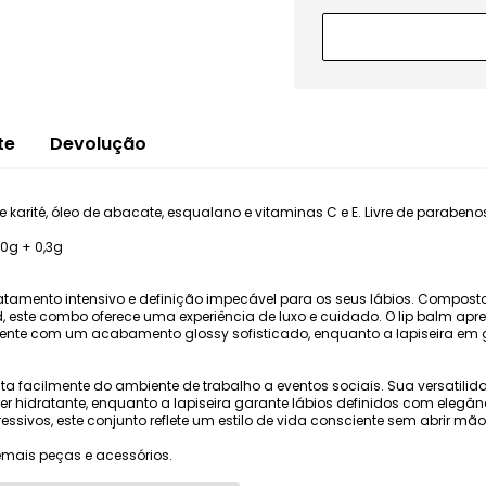
te
Devolução
rité, óleo de abacate, esqualano e vitaminas C e E. Livre de parabenos 
10g + 0,3g
tratamento intensivo e definição impecável para os seus lábios. Composto
od, este combo oferece uma experiência de luxo e cuidado. O lip balm a
mente com um acabamento glossy sofisticado, enquanto a lapiseira em 
nsita facilmente do ambiente de trabalho a eventos sociais. Sua versatil
r hidratante, enquanto a lapiseira garante lábios definidos com eleg
ressivos, este conjunto reflete um estilo de vida consciente sem abrir mã
mais peças e acessórios.