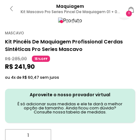
Maquiagem
Kit Mascavo Pro Series Pincel De Maquiagem 01 + 02
0
+ Pincel 03
MASCAVO
Kit Pincéis De Maquiagem Profissional Cerdas
Sintéticas Pro Series Mascavo
R$
285
,
00
15%OFF
R$
241
,
90
ou 4x de
R$
60
,
47
sem juros
Aproveite o nosso provador virtual
É só adicionar suas medidas e ele te dará a melhor
opção de tamanho. Ainda ficou com dúvida?
Consulte nossa tabela de medidas.