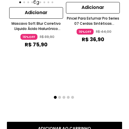
Adicionar
Adicionar
Pincel Para Esfumar Pro Series
Mascavo Soft Blur Corretivo
07 Cerdas Sintéticas
Ma
Líquido Ácido Hialurônico
Veganas Caramelo MASCAVO
R$
44
,
00
16%OFF
Caramelo MASCAVO
Áci
R$
89
,
90
16%OFF
R$
36
,
90
R$
75
,
90
ADICIONAR AO CARRINHO