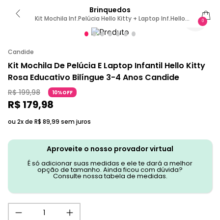
Brinquedos
Kit Mochila Inf.Pelúcia Hello Kitty + Laptop Inf.Hello
0
Kitty
Candide
Kit Mochila De Pelúcia E Laptop Infantil Hello Kitty
Rosa Educativo Bilíngue 3-4 Anos Candide
R$
199
,
98
10%OFF
R$
179
,
98
ou 2x de
R$
89
,
99
sem juros
Aproveite o nosso provador virtual
É só adicionar suas medidas e ele te dará a melhor
opção de tamanho. Ainda ficou com dúvida?
Consulte nossa tabela de medidas.