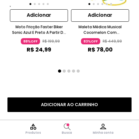
Adicionar
Adicionar
Moto Fricção Faster Biker
Maleta Médica Musical
LO
Sonic Azul E Preto A Partir De
Cocomelon Com
Ms 
Três Anos Candide
Termômetro Interativo Azul
Ros
R$
199
,
99
R$
449
,
99
88%OFF
83%OFF
Claro Para 1 A 2 Anos Candide
R$
24
,
99
R$
78
,
00
ou
ADICIONAR AO CARRINHO
Produtos
Busca
Minha conta