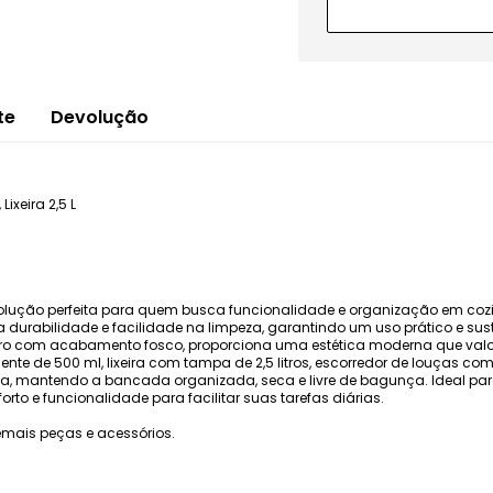
te
Devolução
xeira 2,5 L
a solução perfeita para quem busca funcionalidade e organização em c
alta durabilidade e facilidade na limpeza, garantindo um uso prático e s
curo com acabamento fosco, proporciona uma estética moderna que val
nte de 500 ml, lixeira com tampa de 2,5 litros, escorredor de louças co
 pia, mantendo a bancada organizada, seca e livre de bagunça. Ideal pa
rto e funcionalidade para facilitar suas tarefas diárias.
mais peças e acessórios.