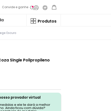
Convide e ganhe
da
Produtos
Bege Escuro
Coza Single Polipropileno
nosso provador virtual
 medidas e ele te dará a melhor
o. Ainda ficou com dúvida?