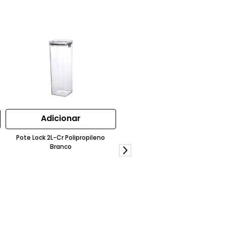
Adicionar
Pote Lock 2L-Cr Polipropileno
Branco
Adicionar
Copo Medidor Coza Day By Day
Plástico Branco
R$
35
,
99
17%OFF
R$
29
,
99