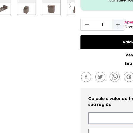
Consulte no
Ape
Adici
Ven
Ent