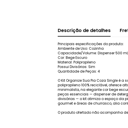
Descrição de detalhes
Fre
Principais especificações do produto:
Ambiente de Uso: Cozinha
Capacidade/Volume: Dispenser 500 ml, Li
Cor: Bege Escuro
Material: Polipropileno
Possui Divisórias: Sim
Quantidade de Peças: 4
O Kit Organize Sua Pia Coza Single é 
polipropileno 100% reciclável, oferece 
minimalista, na elegante cor bege es
peças essenciais — dispenser de deterge
divisórias — o kit otimiza o espaço da
gourmet e áreas de churrasco, alia confo
O produto ofertado não acompanha de