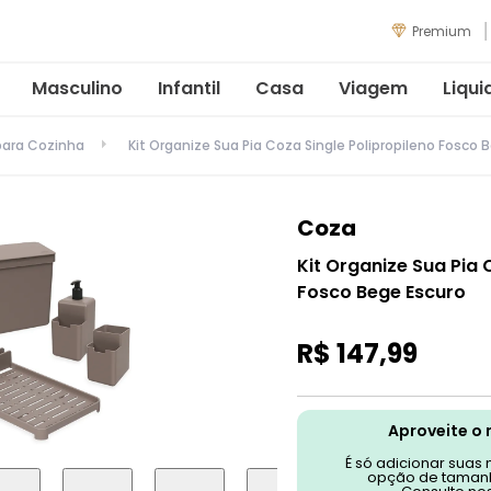
Premium
Masculino
Infantil
Casa
Viagem
Liqui
para Cozinha
Kit Organize Sua Pia Coza Single Polipropileno Fosco 
Coza
Kit Organize Sua Pia 
Fosco Bege Escuro
R$
147
,
99
Aproveite o 
É só adicionar suas
opção de tamanh