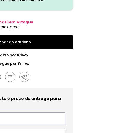
ssa tabela de medidas.
nas
1
em estoque
onar ao carrinho
dido por
Brinox
regue por
Brinox