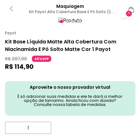
Maquiagem
Kit Payot Alta Cobertura Base E Pó Solto (2
0
Produtos)
Payot
Kit Base Líquida Matte Alta Cobertura Com
Niacinamida E Pó Solto Matte Cor 1 Payot
R$
207
,
90
45%OFF
R$
114
,
90
Aproveite o nosso provador virtual
É só adicionar suas medidas e ele te dará a melhor
opção de tamanho. Ainda ficou com dúvida?
Consulte nossa tabela de medidas.