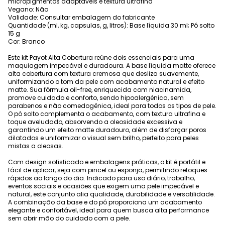
micropigmentos adaptáveis e textura ultrafina
Vegano: Não
Validade: Consultar embalagem do fabricante
Quantidade (ml, kg, capsulas, g, litros): Base líquida 30 ml; Pó solto
15 g
Cor: Branco
Este kit Payot Alta Cobertura reúne dois essenciais para uma
maquiagem impecável e duradoura. A base líquida matte oferece
alta cobertura com textura cremosa que desliza suavemente,
uniformizando o tom da pele com acabamento natural e efeito
matte. Sua fórmula oil-free, enriquecida com niacinamida,
promove cuidado e conforto, sendo hipoalergênica, sem
parabenos e não comedogênica, ideal para todos os tipos de pele.
O pó solto complementa o acabamento, com textura ultrafina e
toque aveludado, absorvendo a oleosidade excessiva e
garantindo um efeito matte duradouro, além de disfarçar poros
dilatados e uniformizar o visual sem brilho, perfeito para peles
mistas a oleosas.
Com design sofisticado e embalagens práticas, o kit é portátil e
fácil de aplicar, seja com pincel ou esponja, permitindo retoques
rápidos ao longo do dia. Indicado para uso diário, trabalho,
eventos sociais e ocasiões que exigem uma pele impecável e
natural, este conjunto alia qualidade, durabilidade e versatilidade.
A combinação da base e do pó proporciona um acabamento
elegante e confortável, ideal para quem busca alta performance
sem abrir mão do cuidado com a pele.