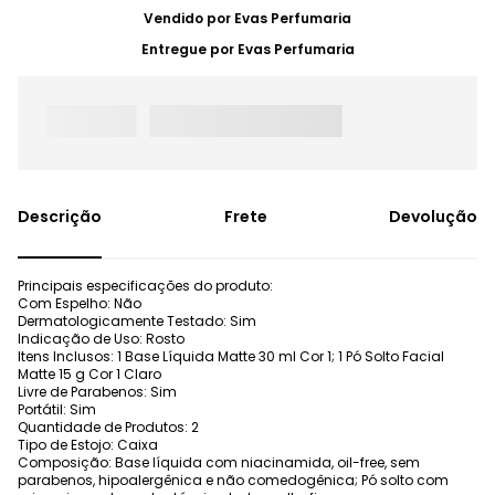
Vendido por
Evas Perfumaria
Entregue por
Evas Perfumaria
Frete
Devolução
Principais especificações do produto:
Com Espelho: Não
Dermatologicamente Testado: Sim
Indicação de Uso: Rosto
Itens Inclusos: 1 Base Líquida Matte 30 ml Cor 1; 1 Pó Solto Facial
Matte 15 g Cor 1 Claro
Livre de Parabenos: Sim
Portátil: Sim
Quantidade de Produtos: 2
Tipo de Estojo: Caixa
Composição: Base líquida com niacinamida, oil-free, sem
parabenos, hipoalergênica e não comedogênica; Pó solto com