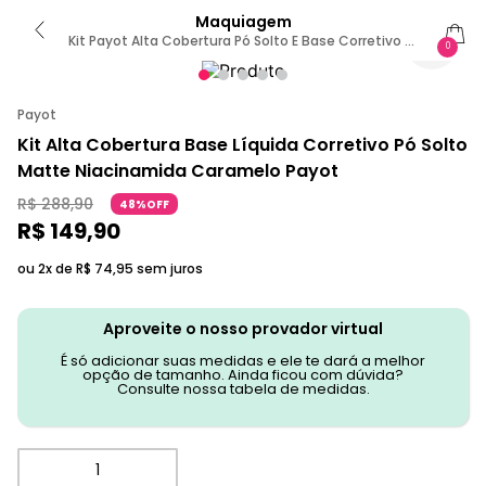
Maquiagem
Kit Payot Alta Cobertura Pó Solto E Base Corretivo (3
0
Produtos)
Payot
Kit Alta Cobertura Base Líquida Corretivo Pó Solto
Matte Niacinamida Caramelo Payot
R$
288
,
90
48%OFF
R$
149
,
90
ou 2x de
R$
74
,
95
sem juros
Aproveite o nosso provador virtual
É só adicionar suas medidas e ele te dará a melhor
opção de tamanho. Ainda ficou com dúvida?
Consulte nossa tabela de medidas.