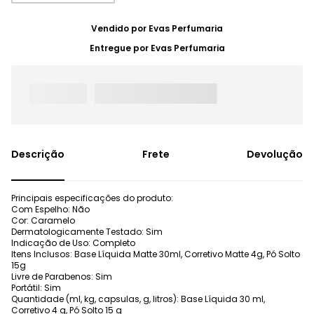
Vendido por
Evas Perfumaria
Entregue por
Evas Perfumaria
Frete
Devolução
Principais especificações do produto:
Com Espelho: Não
Cor: Caramelo
Dermatologicamente Testado: Sim
Indicação de Uso: Completo
Itens Inclusos: Base Líquida Matte 30ml, Corretivo Matte 4g, Pó Solto
15g
Livre de Parabenos: Sim
Portátil: Sim
Quantidade (ml, kg, capsulas, g, litros): Base Líquida 30 ml,
Corretivo 4 g, Pó Solto 15 g