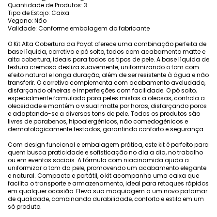
Quantidade de Produtos: 3
Tipo de Estojo: Caixa
Vegano: Não
Validade: Conforme embalagem do fabricante
O Kit Alta Cobertura da Payot oferece uma combinação perfeita de
base líquida, corretivo e pó solto, todos com acabamento matte e
alta cobertura, ideais para todos os tipos de pele. A base líquida de
textura cremosa desliza suavemente, uniformizando o tom com
efeito natural e longa duração, além de ser resistente à água e não
transferir. O corretivo complementa com acabamento aveludado,
disfarçando olheiras e imperfeições com facilidade. O pó solto,
especialmente formulado para peles mistas a oleosas, controla a
oleosidade e mantém o visual matte por horas, disfarçando poros
e adaptando-se a diversos tons de pele. Todos os produtos são
livres de parabenos, hipoalergênicos, não comedogênicos e
dermatologicamente testados, garantindo conforto e segurança.
Com design funcional e embalagem prática, este kit é perfeito para
quem busca praticidade e sofisticação no dia a dia, no trabalho
ou em eventos sociais. A fórmula com niacinamida ajuda a
uniformizar o tom da pele, promovendo um acabamento elegante
e natural. Compacto e portátil, o kit acompanha uma caixa que
facilita o transporte e armazenamento, ideal para retoques rápidos
em qualquer ocasião. Eleva sua maquiagem a um novo patamar
de qualidade, combinando durabilidade, conforto e estilo em um
só produto.