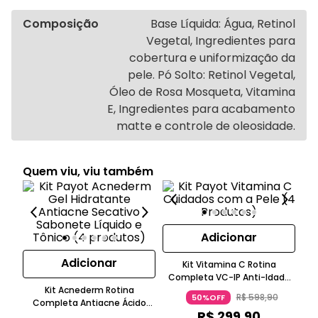
Composição
Base Líquida: Água, Retinol
Vegetal, Ingredientes para
cobertura e uniformização da
pele. Pó Solto: Retinol Vegetal,
Óleo de Rosa Mosqueta, Vitamina
E, Ingredientes para acabamento
matte e controle de oleosidade.
Quem viu, viu também
Adicionar
Adicionar
Kit Vitamina C Rotina
Completa VC-IP Anti-Idade
H
Kit Acnederm Rotina
Hidratante Para Pele Sensível
R$
598
,
90
50%OFF
Completa Antiacne Ácido
Payot
R$
299
,
90
Salicílico Para Pele Oleosa