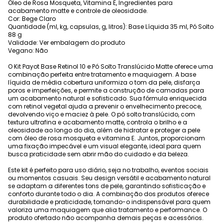
Óleo de Rosa Mosqueta, Vitamina E, Ingredientes para
acabamento matte e controle de oleosidade.
Cor: Bege Claro
Quantidade (ml, kg, capsulas, g, litros): Base Líquida 35 ml, Pó Solto
88 g
Validade: Ver embalagem do produto
Vegano: Não
O Kit Payot Base Retinol 10 e Pó Solto Translúcido Matte oferece uma
combinação perfeita entre tratamento e maquiagem. A base
líquida de média cobertura uniformiza o tom da pele, disfarça
poros e imperfeições, e permite a construção de camadas para
um acabamento natural e sofisticado. Sua fórmula enriquecida
com retinol vegetal ajuda a prevenir o envelhecimento precoce,
devolvendo viço e maciez à pele. O pó solto translúcido, com
textura ultrafina e acabamento matte, controla o brilho e a
oleosidade ao longo do dia, além de hidratar e proteger a pele
com óleo de rosa mosqueta e vitamina E. Juntos, proporcionam
uma fixação impecável e um visual elegante, ideal para quem
busca praticidade sem abrir mão do cuidado e da beleza.
Este kit é perfeito para uso diário, seja no trabalho, eventos sociais
ou momentos casuais. Seu design versátil e acabamento natural
se adaptam a diferentes tons de pele, garantindo sofisticação e
conforto durante todo o dia. A combinação dos produtos oferece
durabilidade e praticidade, tornando-o indispensável para quem
valoriza uma maquiagem que alia tratamento e performance. O
produto ofertado não acompanha demais peças e acessórios.