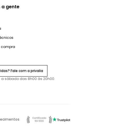
 a gente
a
técnicos
e compra
idas? Fale com a privalia
 a sábado das 8h00 às 20h00.
ecimentos