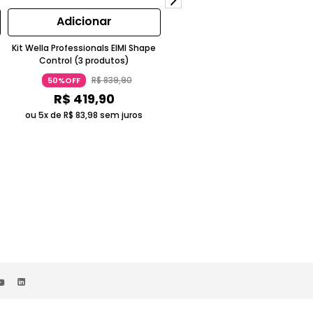
Adicionar
Adicionar
Kit Wella Professionals EIMI Shape
Kit Wella Professionals Fusion
Control (3 produtos)
Reflections Salon Total Oil (4
produtos)
R$
839
,
90
R$
1
.
900
,
90
50%OFF
50%OFF
R$
419
,
90
R$
955
,
90
ou 5x de
R$
83
,
98
sem juros
ou 5x de
R$
191
,
18
sem juros