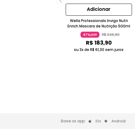
Adicionar
Wella Professionals Invigo Nutri
Enrich Mascara de Nutrição 500ml
R$
348
,
90
47%OFF
R$
183
,
90
ou 3x de
R$
61
,
30
sem juros
Baixe os app: