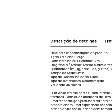
Descrição de detalhes
Fre
Principais especificações do produto:
Ação Adicional: Força
Com Proteína ou Queratina: Sim
Fragrância / Aroma: Aroma suave e fre
Quantidade (ml, kg, capsulas, g, litros): 2
Tempo de Ação: 3min
Tipo de Cabelo Indicado: Lisos
Tipo de Tratamento: Reconstrução
Validade: 36 meses
O Kit Wella Professionals Fusion Inte
tratados. Com duas unidades de 1 litro
uma reconstrução profunda da fibra cap
proporcionam uma experiência sensoria
prático do frasco cilíndrico com tampa