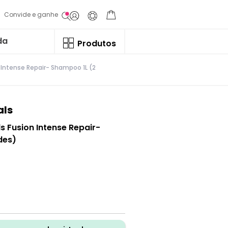
Convide e ganhe
da
Produtos
n Intense Repair- Shampoo 1L (2
als
ls Fusion Intense Repair-
des)