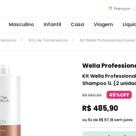
Premium
Masculino
Infantil
Casa
Viagem
Liqui
tensivos
Kits de Tratamentos
Kit Wella Professionals Fusio
Wella Profession
Kit Wella Professiona
Shampoo 1L (2 unida
49%OFF
R$
960
,
90
R$
485
,
90
ou 5x de
R$
97
,
18
sem juros