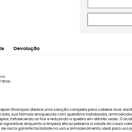
te
Devolução
sco
 litros
nse Repair Shampoo oferece uma solução completa para cabelos lisos dan
 cada, sua fórmula enriquecida com queratina hidrolisada, aminoácidos
ilar, fortalecendo os fios e reduzindo a quebra em até três vezes. O a
l agradável, enquanto a limpeza eficaz preserva a saúde do couro cabe
 de rosca garante facilidade no uso e armazenamento, ideal para uso p