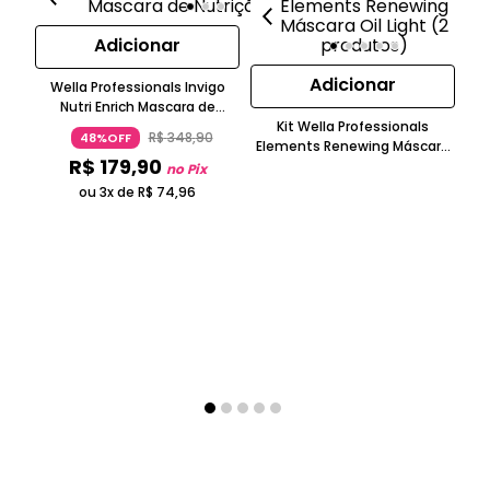
Adicionar
Adicionar
Wella Professionals Invigo
Nutri Enrich Mascara de
Nutrição 500ml
Kit Wella Professionals
K
R$
348
,
90
48%OFF
Elements Renewing Máscara
Sp
R$
179
,
90
Oil Light (2 produtos)
no Pix
ou 3x de
R$
74
,
96
ou