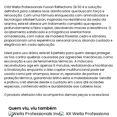
O Kit Wella Professionals Fusion Reflections Oil 30 é a solução
definitiva para cabelos lisos danificados que buscam força e
renovação. Com uma fórmula enriquecida com aminoácidos e
tecnologia silksteel fusion, inspirada na resistência da seda da
aranha, este kit oferece um tratamento completo que repara
profundamente a fibra capilar, devolvendo maciez e resistência. O
acabamento sofisticado e a fragrância oriental floral
amadeirada, com notas de madeira florestal, cedro e sândalo,
proporcionam uma experiência sensorial única, aliando cuidado e
elegância em cada aplicação.
Ideal para uso diário, este kit é perfeito para quem deseja proteger
os fios contra quebras causadas por agressões mecânicas, como
escovação e uso de ferramentas térmicas. A máscara
reconstrutora age em apenas 5 minutos, revitalizando e facilitando
a finalização, enquanto o óleo capilar multifuncional pode ser
usado como pré-shampoo, leave-in, reparador de pontas e
proteção térmica, garantindo brilho extra e maleabilidade. Versátil
e prático, o kit atende desde o cuidado em casa até ocasiões
especiais, conferindo estilo e durabilidade aos cabelos lisos.
O produto ofertado não acompanha demais peças e acessórios.
Quem viu, viu também