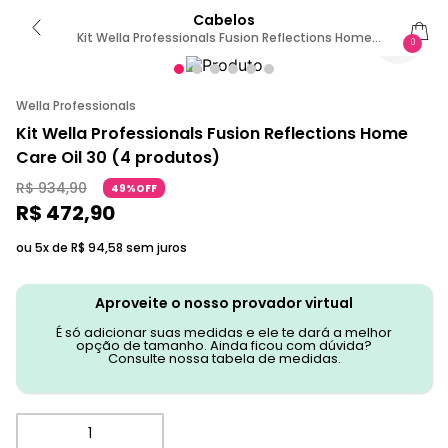
Cabelos
Kit Wella Professionals Fusion Reflections Home
0
Care Oil 30 (4 Produtos)
Wella Professionals
Kit Wella Professionals Fusion Reflections Home
Care Oil 30 (4 produtos)
R$
934
,
90
49%OFF
R$
472
,
90
ou 5x de
R$
94
,
58
sem juros
Aproveite o nosso provador virtual
É só adicionar suas medidas e ele te dará a melhor
opção de tamanho. Ainda ficou com dúvida?
Consulte nossa tabela de medidas.