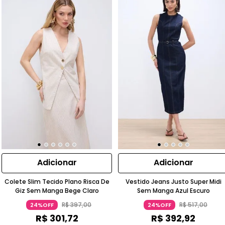
Adicionar
Adicionar
Colete Slim Tecido Plano Risca De
Vestido Jeans Justo Super Midi
Giz Sem Manga Bege Claro
Sem Manga Azul Escuro
R$
397
,
00
R$
517
,
00
24%OFF
24%OFF
R$
301
,
72
R$
392
,
92