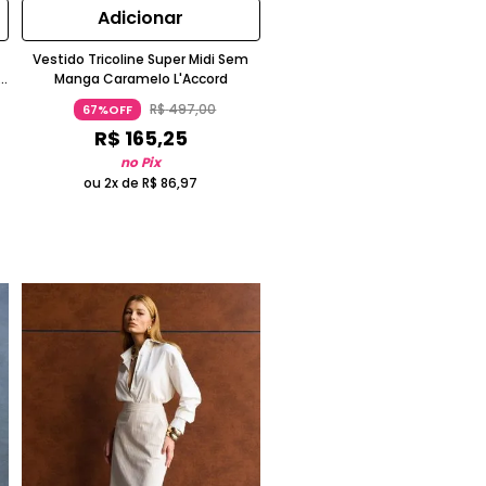
Adicionar
Vestido Tricoline Super Midi Sem
Manga Caramelo L'Accord
R$
497
,
00
67%OFF
R$
165
,
25
no Pix
ou 2x de
R$
86
,
97