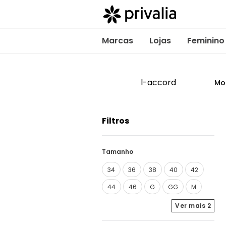
Marcas
Lojas
Feminino
l-accord
Mo
Filtros
Tamanho
34
36
38
40
42
44
46
G
GG
M
Ver mais
2