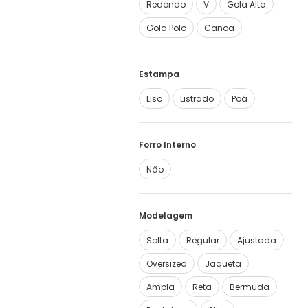
Redondo
V
Gola Alta
Gola Polo
Canoa
Estampa
Liso
Listrado
Poá
Forro Interno
Não
Modelagem
Solta
Regular
Ajustada
Oversized
Jaqueta
Ampla
Reta
Bermuda