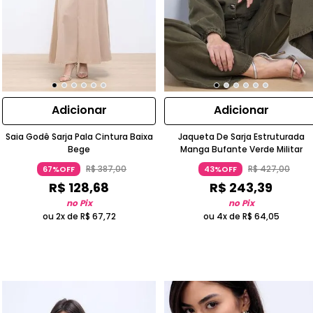
Adicionar
Adicionar
Saia Godê Sarja Pala Cintura Baixa
Jaqueta De Sarja Estruturada
Bege
Manga Bufante Verde Militar
R$
387
,
00
R$
427
,
00
67%OFF
43%OFF
R$
128
,
68
R$
243
,
39
no Pix
no Pix
ou 2x de
R$
67
,
72
ou 4x de
R$
64
,
05