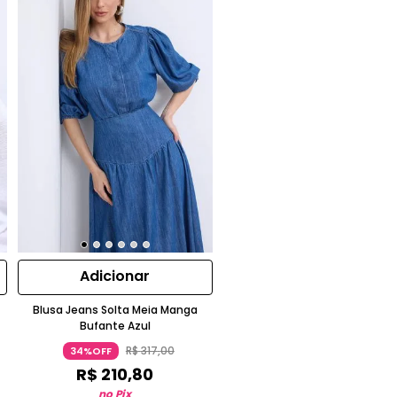
Adicionar
Blusa Jeans Solta Meia Manga
Bufante Azul
R$
317
,
00
34%OFF
R$
210
,
80
no Pix