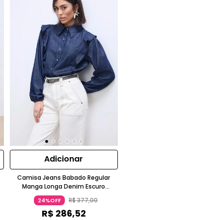
Adicionar
Camisa Jeans Babado Regular
Manga Longa Denim Escuro
L'Accord
R$
377
,
00
24%OFF
R$
286
,
52