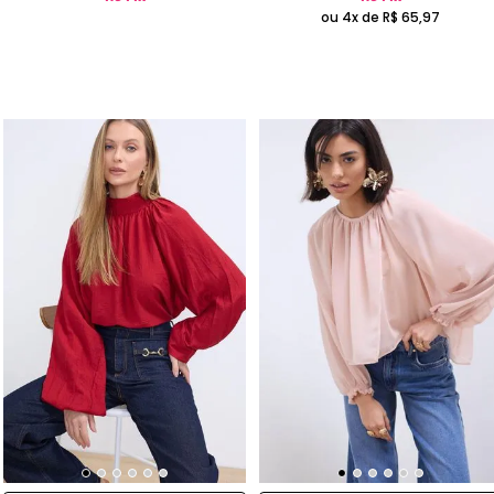
ou 4x de
R$
65
,
97