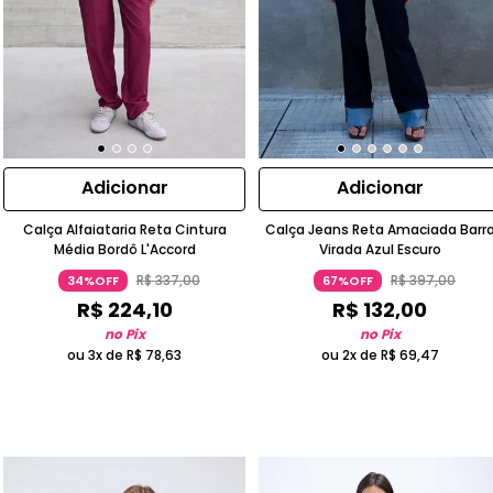
Adicionar
Adicionar
Calça Alfaiataria Reta Cintura
Calça Jeans Reta Amaciada Barr
Média Bordô L'Accord
Virada Azul Escuro
R$
337
,
00
R$
397
,
00
34%OFF
67%OFF
R$
224
,
10
R$
132
,
00
no Pix
no Pix
ou 3x de
R$
78
,
63
ou 2x de
R$
69
,
47