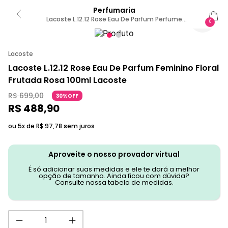
Perfumaria
Lacoste L.12.12 Rose Eau De Parfum Perfume
0
Feminino 100ml
Lacoste
Lacoste L.12.12 Rose Eau De Parfum Feminino Floral
Frutada Rosa 100ml Lacoste
R$
699
,
00
30%OFF
R$
488
,
90
ou 5x de
R$
97
,
78
sem juros
Aproveite o nosso provador virtual
É só adicionar suas medidas e ele te dará a melhor
opção de tamanho. Ainda ficou com dúvida?
Consulte nossa tabela de medidas.