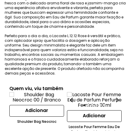
fresca com o delicado aroma floral de rosa e jasmim-manga cria
uma experiência olfativa envolvente e vibrante, perfeita para
mulheres que buscam expressar uma feminilidade confiante e
ágil. Sua composição em Eau de Parfum garante maior fixação e
durabilidade, ideal para o uso diário e ocasiões especiais,
conferindo um toque de charme e personalidade.
Perfeito para o dia a dia, o Lacoste L.12.12 Rose é versátil e prático,
com aplicador spray que facilita a dosagem e aplicação
uniforme. Seu design minimalista e elegante faz dele um item
indispensável para quem valoriza estilo e funcionalidade, seja no
trabalho, encontros sociais ou momentos casuais. A embalagem
harmoniosa e o frasco cuidadosamente elaborado reforçam a
qualidade premium do produto, tornando-o também uma
excelente opção de presente. O produto ofertado não acompanha
demais peças e acessórios.
Quem viu, viu também
Adicionar
Adicionar
Shoulder Bag Neocroc
Lacoste Pour Femme Eau De
La