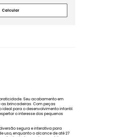
 e praticidade. Seu acabamento em
e as brincadeiras. Com peças
deal para o desenvolvimento infantil.
despertar o interesse dos pequenos
iversão segura e interativa para
e uso, enquanto o alcance de até 27