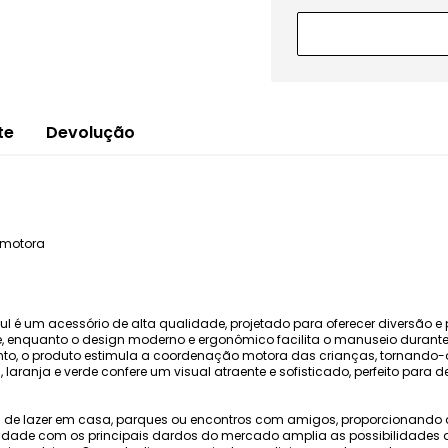
te
Devolução
 motora
Azul é um acessório de alta qualidade, projetado para oferecer diversão
ade, enquanto o design moderno e ergonômico facilita o manuseio durant
 o produto estimula a coordenação motora das crianças, tornando-o i
laranja e verde confere um visual atraente e sofisticado, perfeito para 
s de lazer em casa, parques ou encontros com amigos, proporcionando d
lidade com os principais dardos do mercado amplia as possibilidades d