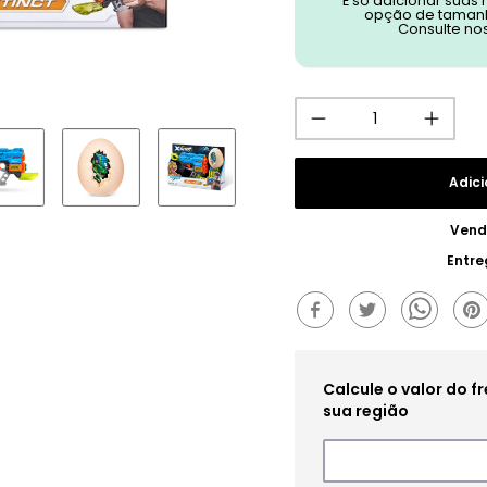
É só adicionar suas
opção de tamanh
Consulte no
Adici
Vend
Entre