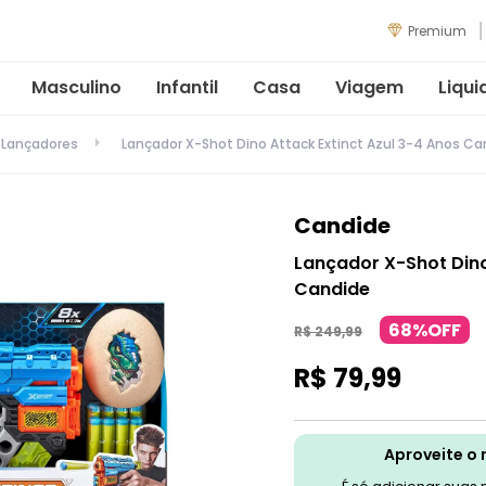
Premium
Masculino
Infantil
Casa
Viagem
Liqui
Lançadores
Lançador X-Shot Dino Attack Extinct Azul 3-4 Anos Ca
Candide
Lançador X-Shot Dino
Candide
68%OFF
R$
249
,
99
R$
79
,
99
Aproveite o 