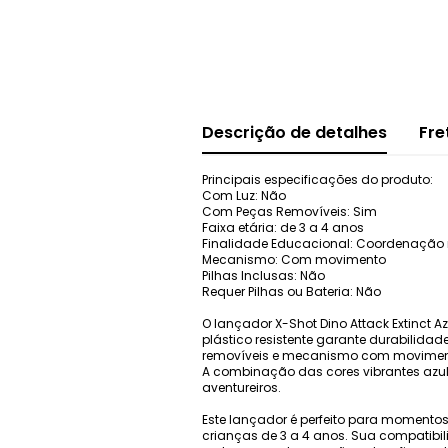
Descrição de detalhes
Fre
Principais especificações do produto:
Com Luz: Não
Com Peças Removíveis: Sim
Faixa etária: de 3 a 4 anos
Finalidade Educacional: Coordenação
Mecanismo: Com movimento
Pilhas Inclusas: Não
Requer Pilhas ou Bateria: Não
O lançador X-Shot Dino Attack Extinct 
plástico resistente garante durabilid
removíveis e mecanismo com movimento,
A combinação das cores vibrantes azul, 
aventureiros.
Este lançador é perfeito para momento
crianças de 3 a 4 anos. Sua compatibi