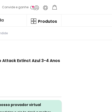
Convide e ganhe
da
Produtos
ndide
 Attack Extinct Azul 3-4 Anos
nosso provador virtual