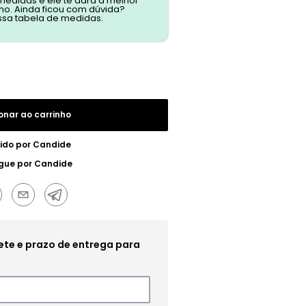
 medidas e ele te dará a melhor
o. Ainda ficou com dúvida?
ssa tabela de medidas.
onar ao carrinho
ido por
Candide
gue por
Candide