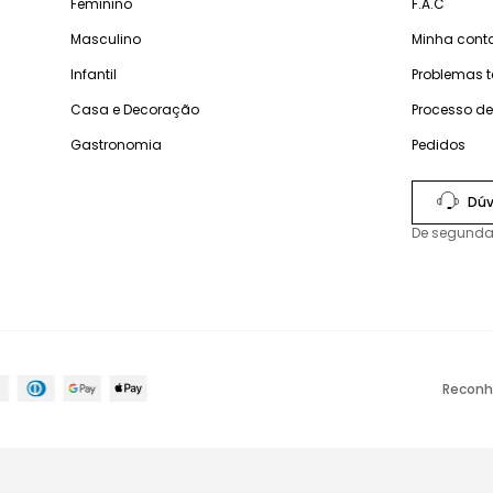
Feminino
F.A.C
Masculino
Minha cont
Infantil
Problemas 
Casa e Decoração
Processo d
Gastronomia
Pedidos
Dúv
De segunda
Reconh