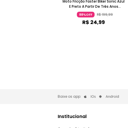
Moto Fricção Faster Biker Sonic Azul
E Preto A Partir De Três Anos
Candide
R$
199
,
99
88%OFF
R$
24
,
99
Baixe os app:
Institucional