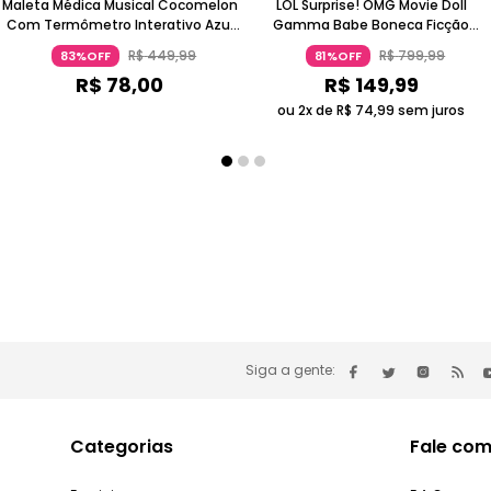
Maleta Médica Musical Cocomelon
LOL Surprise! OMG Movie Doll
Com Termômetro Interativo Azul
Gamma Babe Boneca Ficção
Claro Para 1 A 2 Anos Candide
Científica Roxo Metálico 5-7 Anos
R$
449
,
99
R$
799
,
99
83%OFF
81%OFF
Candide
R$
78
,
00
R$
149
,
99
ou 2x de
R$
74
,
99
sem juros
Siga a gente:
Categorias
Fale com