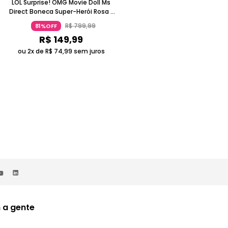
LOL Surprise! OMG Movie Doll Ms
LOL Surprise! OMG Movie Doll Spiri
Direct Boneca Super-Herói Rosa E
Queen Boneca Terror Preta Mais 
Roxo 5-7 Anos Candide
14 Anos Candide
R$
799
,
99
R$
799
,
99
81%OFF
81%OFF
R$
149
,
99
R$
149
,
99
ou 2x de
R$
74
,
99
sem juros
ou 2x de
R$
74
,
99
sem juros
 a gente