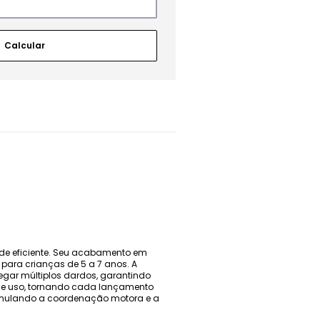
ade eficiente. Seu acabamento em
al para crianças de 5 a 7 anos. A
egar múltiplos dardos, garantindo
de uso, tornando cada lançamento
estimulando a coordenação motora e a