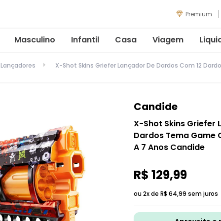
Premium
Masculino
Infantil
Casa
Viagem
Liqui
Lançadores
X-Shot Skins Griefer Lançador De Dardos Com 12 Dar
Candide
X-Shot Skins Griefer
Dardos Tema Game Ov
A 7 Anos Candide
R$
129
,
99
ou 2x de
R$
64
,
99
sem juros