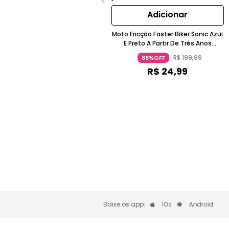
Adicionar
Moto Fricção Faster Biker Sonic Azul
E Preto A Partir De Três Anos
Candide
R$
199
,
99
88%OFF
R$
24
,
99
Baixe os app: