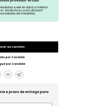
nosso provador virtual
 medidas e ele te dará a melhor
o. Ainda ficou com dúvida?
ssa tabela de medidas.
onar ao carrinho
ido por
Candide
gue por
Candide