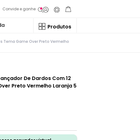
Convide e ganhe
da
Produtos
dos Tema Game Over Preto Vermelho
 Lançador De Dardos Com 12
er Preto Vermelho Laranja 5