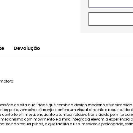
te
Devolução
 motora
acessório de alta qualidade que combina design moderno e funcionalid
antes preto, vermelho e laranja, confere um visual atraente e robusto, ide
nforto e firmeza, enquanto o tambor rotativo translúcido permite carr
O mecanismo com movimento e a mira integrada elevam a experiência 
roduto não requer pilhas, o que facilita o uso imediato e prolongado, 