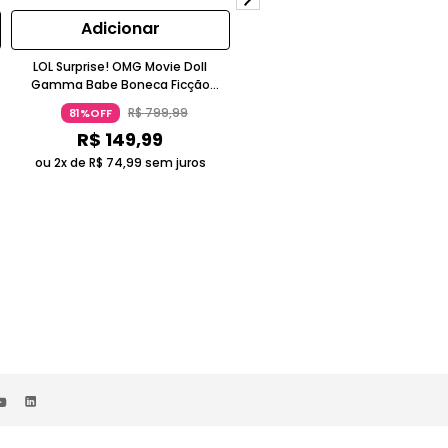
Adicionar
Adicionar
LOL Surprise! OMG Movie Doll
LOL Surprise! OMG Movie Doll Spiri
Gamma Babe Boneca Ficção
Queen Boneca Terror Preta Mais 
Científica Roxo Metálico 5-7 Anos
14 Anos Candide
R$
799
,
99
R$
799
,
99
81%OFF
81%OFF
Candide
R$
149
,
99
R$
149
,
99
ou 2x de
R$
74
,
99
sem juros
ou 2x de
R$
74
,
99
sem juros