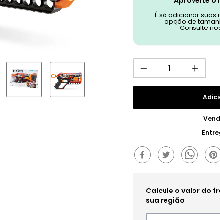
Aproveite o 
É só adicionar suas
opção de tamanh
Consulte no
Adici
Vend
Entre