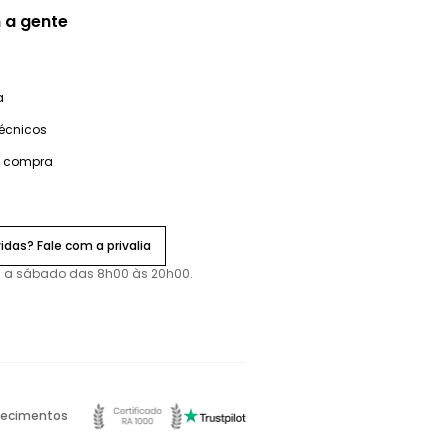
 a gente
a
técnicos
e compra
idas? Fale com a privalia
 a sábado das 8h00 às 20h00.
ecimentos