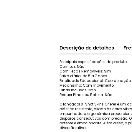
Descrição de detalhes
Fre
Principais especificações do produto:
Com Luz: Não
Com Peças Removíveis: Sim
Faixa etária: de 5 a 7 anos
Finalidade Educacional: Coordenação
Mecanismo: Com movimento
Pilhas Inclusas: Não
Requer Pilhas ou Bateria: Não
O lançador X-Shot Skins Griefer é um 
plástico resistente, aliado às cores vibr
empunhadura ergonômica proporciona co
disparos consecutivos com precisão. 
potente e emocionante. Além disso, o p
diversão ativa.