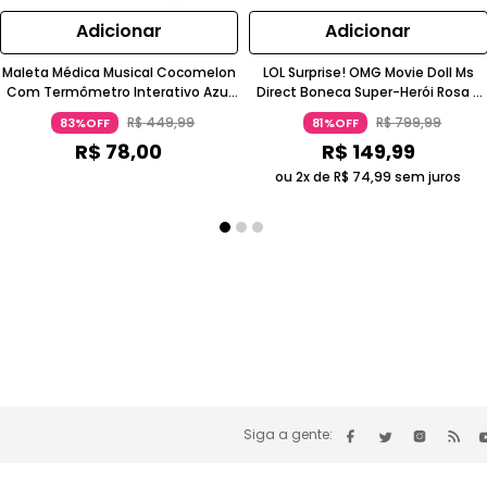
Adicionar
Adicionar
Maleta Médica Musical Cocomelon
LOL Surprise! OMG Movie Doll Ms
Com Termômetro Interativo Azul
Direct Boneca Super-Herói Rosa E
Claro Para 1 A 2 Anos Candide
Roxo 5-7 Anos Candide
R$
449
,
99
R$
799
,
99
83%OFF
81%OFF
R$
78
,
00
R$
149
,
99
ou 2x de
R$
74
,
99
sem juros
Siga a gente: