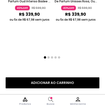
Parfum Oud Intenso Badee Al
De Parfum Unissex Rosa, Oud
Oud Honor & Glory Lattafa
E Baunilha 100ml Lattafa
R$
599
,
90
R$
599
,
90
43%OFF
43%OFF
R$
339
,
90
R$
339
,
90
ou 5x de
R$
67
,
98
sem juros
ou 5x de
R$
67
,
98
sem juros
Ba
Pa
o
ADICIONAR AO CARRINHO
Produtos
Busca
Minha conta