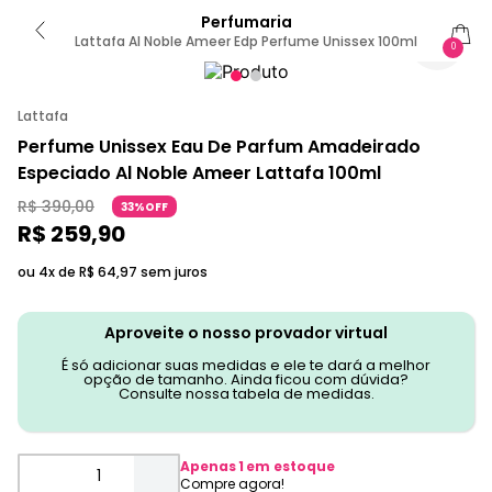
Perfumaria
Lattafa Al Noble Ameer Edp Perfume Unissex 100ml
0
Lattafa
Perfume Unissex Eau De Parfum Amadeirado
Especiado Al Noble Ameer Lattafa 100ml
R$
390
,
00
33%OFF
R$
259
,
90
ou 4x de
R$
64
,
97
sem juros
Aproveite o nosso provador virtual
É só adicionar suas medidas e ele te dará a melhor
opção de tamanho. Ainda ficou com dúvida?
Consulte nossa tabela de medidas.
Apenas
1
em estoque