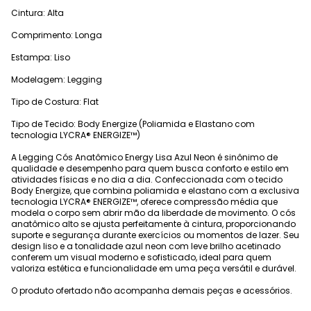
Cintura: Alta
Comprimento: Longa
Estampa: Liso
Modelagem: Legging
Tipo de Costura: Flat
Tipo de Tecido: Body Energize (Poliamida e Elastano com
tecnologia LYCRA® ENERGIZE™)
A Legging Cós Anatômico Energy Lisa Azul Neon é sinônimo de
qualidade e desempenho para quem busca conforto e estilo em
atividades físicas e no dia a dia. Confeccionada com o tecido
Body Energize, que combina poliamida e elastano com a exclusiva
tecnologia LYCRA® ENERGIZE™, oferece compressão média que
modela o corpo sem abrir mão da liberdade de movimento. O cós
anatômico alto se ajusta perfeitamente à cintura, proporcionando
suporte e segurança durante exercícios ou momentos de lazer. Seu
design liso e a tonalidade azul neon com leve brilho acetinado
conferem um visual moderno e sofisticado, ideal para quem
valoriza estética e funcionalidade em uma peça versátil e durável.
O produto ofertado não acompanha demais peças e acessórios.