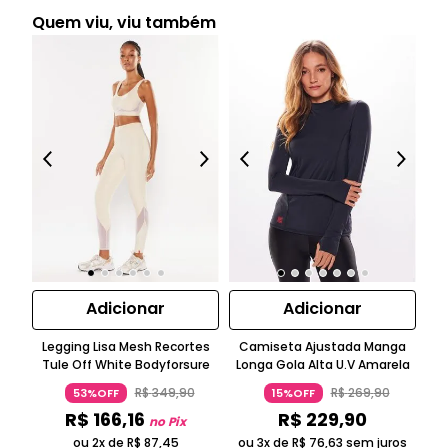
Quem viu, viu também
Adicionar
Adicionar
Legging Lisa Mesh Recortes
Camiseta Ajustada Manga
Tule Off White Bodyforsure
Longa Gola Alta U.V Amarela
M
R$
349
,
90
R$
269
,
90
53%OFF
15%OFF
R$
166
,
16
R$
229
,
90
no Pix
ou 2x de
R$
87
,
45
ou 3x de
R$
76
,
63
sem juros
ou