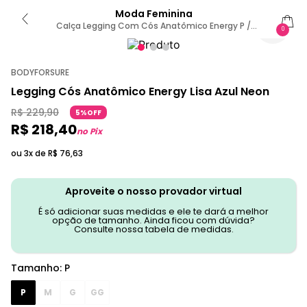
Moda Feminina
Calça Legging Com Cós Anatômico Energy P /
0
MARINHO
BODYFORSURE
Legging Cós Anatômico Energy Lisa Azul Neon
R$
229
,
90
5%OFF
R$
218
,
40
no Pix
ou 3x de
R$
76
,
63
Aproveite o nosso provador virtual
É só adicionar suas medidas e ele te dará a melhor
opção de tamanho. Ainda ficou com dúvida?
Consulte nossa tabela de medidas.
Tamanho
:
P
P
M
G
GG