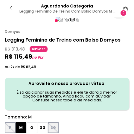
Aguardando Categoria
Legging Feminino De Treino Com Bolso Domyos M /
0
Verde
Domyos
Legging Feminino de Treino com Bolso Domyos
R$
313
,
48
63%OFF
R$
115
,
49
no Pix
ou 2x de
R$
82
,
49
Aproveite o nosso provador virtual
É só adicionar suas medidas e ele te dará a melhor
opção de tamanho. Ainda ficou com dúvida?
Consulte nossa tabela de medidas.
Tamanho
:
M
P
M
G
GG
3G