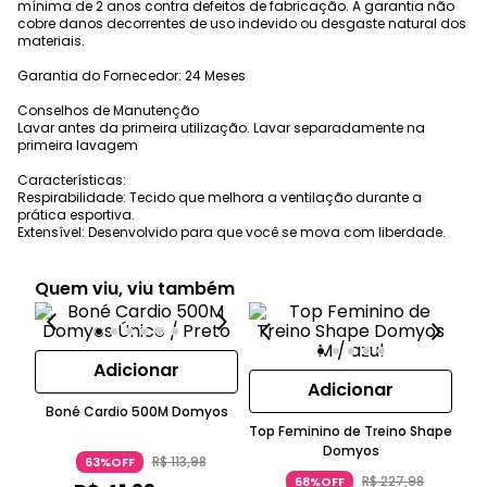
mínima de 2 anos contra defeitos de fabricação. A garantia não
cobre danos decorrentes de uso indevido ou desgaste natural dos
materiais.
Garantia do Fornecedor: 24 Meses
Conselhos de Manutenção
Lavar antes da primeira utilização. Lavar separadamente na
primeira lavagem
Características:
Respirabilidade: Tecido que melhora a ventilação durante a
prática esportiva.
Extensível: Desenvolvido para que você se mova com liberdade.
Quem viu, viu também
Adicionar
Adicionar
Boné Cardio 500M Domyos
Top Feminino de Treino Shape
Mo
Domyos
R$
113
,
98
63%OFF
R$
227
,
98
68%OFF