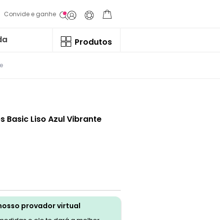
Convide e ganhe
da
Produtos
te
 Basic Liso Azul Vibrante
nosso provador virtual