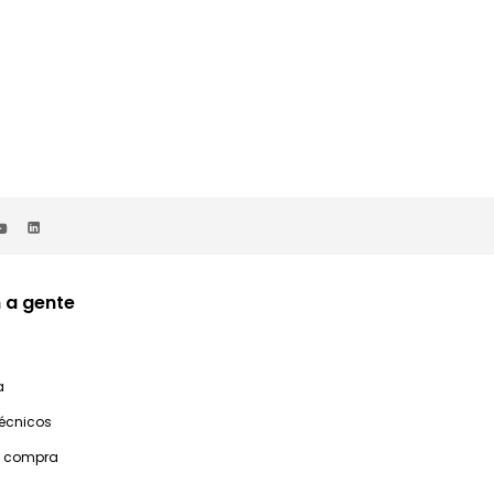
 a gente
a
técnicos
e compra