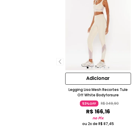
Adicionar
Legging Lisa Mesh Recortes Tule
Off White Bodyforsure
R$
349
,
90
53%OFF
R$
166
,
16
no Pix
ou 2x de
R$
87
,
45