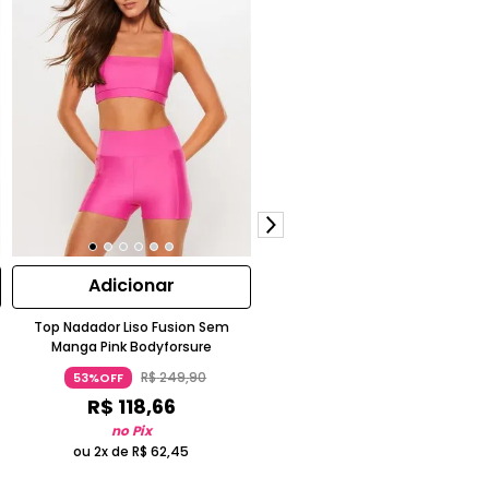
Adicionar
Adicionar
Top Nadador Liso Fusion Sem
Blusa Manga Longa Lisa Cozy Cin
Manga Pink Bodyforsure
Bodyforsure
R$
249
,
90
R$
299
,
90
53%OFF
53%OFF
R$
118
,
66
R$
142
,
40
no Pix
no Pix
ou 2x de
R$
62
,
45
ou 2x de
R$
74
,
95