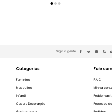
Siga a gente:
Categorias
Fale com
Feminino
F.A.C
Masculino
Minha cont
Infantil
Problemas 
Casa e Decoração
Processo d
Gastronomia
Pedidos