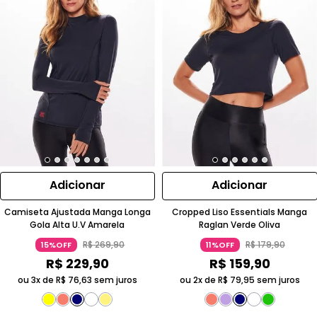
Adicionar
Adicionar
Camiseta Ajustada Manga Longa
Cropped Liso Essentials Manga
Gola Alta U.V Amarela
Raglan Verde Oliva
R$
269
,
90
R$
179
,
90
15%OFF
11%OFF
R$
229
,
90
R$
159
,
90
ou 3x de
R$
76
,
63
sem juros
ou 2x de
R$
79
,
95
sem juros