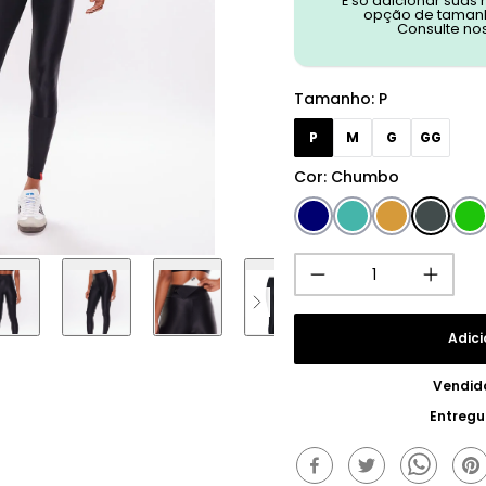
É só adicionar suas
opção de tamanh
Consulte no
Tamanho
:
P
P
M
G
GG
Cor
:
Chumbo
Adici
Vendid
Entregu