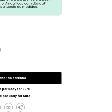
 medidas e ele te dará a melhor
o. Ainda ficou com dúvida?
ssa tabela de medidas.
onar ao carrinho
o por
Body for Sure
e por
Body for Sure