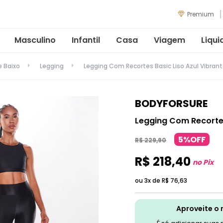
Premium
Masculino
Infantil
Casa
Viagem
Liqui
e Baixo
Legging
Legging Com Recortes Basic Liso Azul Vibran
BODYFORSURE
Legging Com Recortes
5%OFF
R$
229
,
90
R$
218
,
40
no Pix
ou 3x de
R$
76
,
63
Aproveite o 