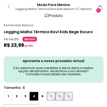
Moda Para Menina
Legging Malha Térmica Rovi Kids Marrom 4 / Marrom
0
Rovitex Kids Básicos
Legging Malha Térmica Rovi Kids Bege Escuro
R$
54
,
99
56%OFF
R$
23
,
99
no Pix
Aproveite o nosso provador virtual
É só adicionar suas medidas e ele te dará a melhor
opção de tamanho. Ainda ficou com dúvida?
Consulte nossa tabela de medidas.
Tamanho
:
4
1
2
3
4
6
8
10
12