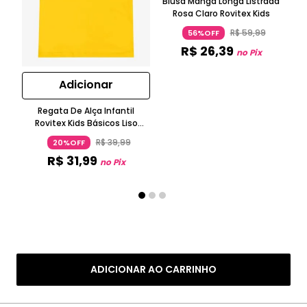
Blusa Manga Longa Listrada
Rosa Claro Rovitex Kids
Ca
Ma
R$
59
,
99
56%OFF
R$
26
,
39
no Pix
Adicionar
Regata De Alça Infantil
Rovitex Kids Básicos Liso
Amarelo
R$
39
,
99
20%OFF
R$
31
,
99
no Pix
ADICIONAR AO CARRINHO