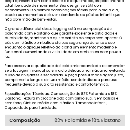
peça apresenta um brilho discreto e toque macio, proporcionando
total liberdade de movimento. Seu design versátil com
acabamento liso permite combinações fáceis para o dia a dia,
escola ou momentos de lazer, atendendo ao público infantil que
não abre mão de bem-estar.
O grande diferencial desta legging está na composição de
poliamida com elastano, que garante excelente elasticidade e
durabilidade, mantendo o ajuste perfeito ao corpo sem apertar. O
cós com elástico embutido oferece segurança durante o uso,
enquanto o aplique refletivo adiciona um elemento moderno e
funcional, aumentando a visibilidade em ambientes com pouca
luz.
Para preservar a qualidade do tecido microcanelado, recomenda-
se a lavagem manual ou em ciclo delicado na máquina, evitando
o uso de alvejantes e secadoras. A peça possui modelagem justa,
comprimento longo e cintura média, sendo indicada para uso
frequente devido à sua alta resistência e conforto térmico.
Especificações Técnicas: Composição de 82% Poliamida e 18%
Elastano; Textura microcanelada com brilho sutil; Sem bolsos e
sem forro; Cintura média com elástico; Tamanho infantil;
Capacidade para 1 unidade.
Composição
82% Poliamida e 18% Elastano