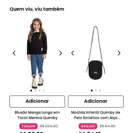
Quem viu, viu também
Adicionar
Adicionar
Blusão Manga Longa em
Mochila Infantil Quimby de
Tricot Menina Quimby
Pelo Sintético com Alça
Ajustável
co
R$
204
,
90
R$
94
,
90
73%OFF
64%OFF