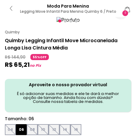
Moda Para Menina
Legging Move Infantil Para Menina Quimby 6 / Preto
0
Quimby
Quimby Legging Infantil Move Microcanelada
Longa Lisa Cintura Média
R$
144
,
90
55%OFF
R$
65
,
21
no Pix
Aproveite o nosso provador virtual
É só adicionar suas medidas e ele te dará a melhor
opção de tamanho. Ainda ficou com dúvida?
Consulte nossa tabela de medidas.
Tamanho
:
06
04
06
08
10
12
14
16