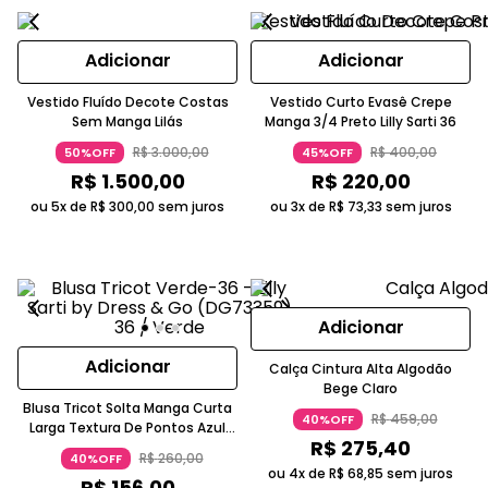
Adicionar
Adicionar
Vestido Fluído Decote Costas
Vestido Curto Evasê Crepe
Sem Manga Lilás
Manga 3/4 Preto Lilly Sarti 36
R$
3
.
000
,
00
R$
400
,
00
50%OFF
45%OFF
R$
1
.
500
,
00
R$
220
,
00
ou 5x de
R$
300
,
00
sem juros
ou 3x de
R$
73
,
33
sem juros
Adicionar
Adicionar
Calça Cintura Alta Algodão
Bege Claro
Blusa Tricot Solta Manga Curta
R$
459
,
00
40%OFF
Larga Textura De Pontos Azul
R$
275
,
40
Claro Lilly Sarti
R$
260
,
00
40%OFF
ou 4x de
R$
68
,
85
sem juros
R$
156
,
00