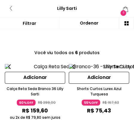
Lilly Sarti
0
Você viu todos os
6
produtos
Adicionar
Adicionar
Calça Reta Seda Branco 36 Lilly
Shorts Curtos Lurex Azul
Sarti
Turquesa
R$
399
,
00
R$
167
,
63
60%OFF
55%OFF
R$
159
,
60
R$
75
,
43
ou 2x de
R$
79
,
80
sem juros