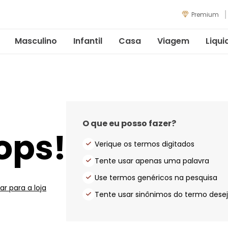
Premium
Masculino
Infantil
Casa
Viagem
Liqui
O que eu posso fazer?
ops!
Verique os termos digitados
Tente usar apenas uma palavra
Use termos genéricos na pesquisa
ar para a loja
Tente usar sinônimos do termo dese