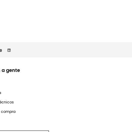
 a gente
a
técnicos
e compra