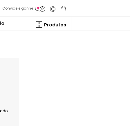
Convide e ganhe
da
Produtos
jado