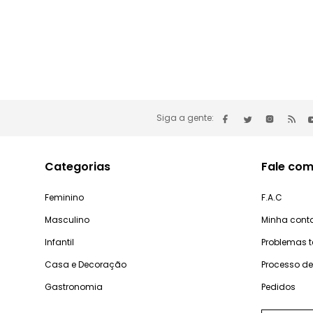
Siga a gente:
Categorias
Fale com
Feminino
F.A.C
Masculino
Minha cont
Infantil
Problemas 
Casa e Decoração
Processo d
Gastronomia
Pedidos