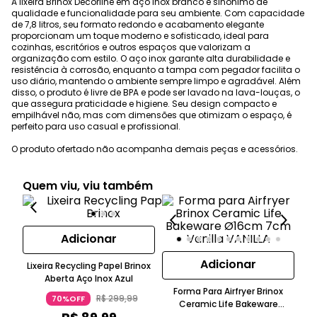
A lixeira Brinox Decorline em aço inox branco é sinônimo de
qualidade e funcionalidade para seu ambiente. Com capacidade
de 7,8 litros, seu formato redondo e acabamento elegante
proporcionam um toque moderno e sofisticado, ideal para
cozinhas, escritórios e outros espaços que valorizam a
organização com estilo. O aço inox garante alta durabilidade e
resistência à corrosão, enquanto a tampa com pegador facilita o
uso diário, mantendo o ambiente sempre limpo e agradável. Além
disso, o produto é livre de BPA e pode ser lavado na lava-louças, o
que assegura praticidade e higiene. Seu design compacto e
empilhável não, mas com dimensões que otimizam o espaço, é
perfeito para uso casual e profissional.
O produto ofertado não acompanha demais peças e acessórios.
Quem viu, viu também
Adicionar
Adicionar
Lixeira Recycling Papel Brinox
Aberta Aço Inox Azul
Forma Para Airfryer Brinox
R$
299
,
99
70%OFF
Ceramic Life Bakeware
Ce
Ø16Cm 7Cm Alumínio Vanilla