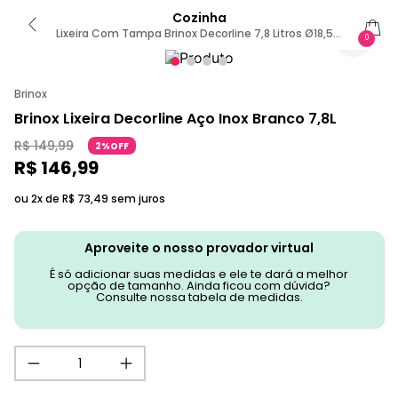
Cozinha
Lixeira Com Tampa Brinox Decorline 7,8 Litros Ø18,5 X
0
32cm Aço Inox Inox
Brinox
Brinox Lixeira Decorline Aço Inox Branco 7,8L
R$
149
,
99
2%OFF
R$
146
,
99
ou 2x de
R$
73
,
49
sem juros
Aproveite o nosso provador virtual
É só adicionar suas medidas e ele te dará a melhor
opção de tamanho. Ainda ficou com dúvida?
Consulte nossa tabela de medidas.