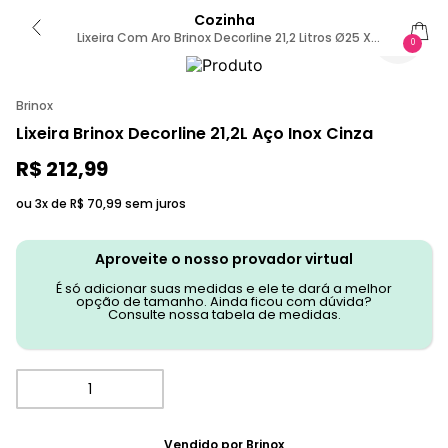
Cozinha
Lixeira Com Aro Brinox Decorline 21,2 Litros Ø25 X
0
46cm Aço Inoxidável Sem Cor
Brinox
Lixeira Brinox Decorline 21,2L Aço Inox Cinza
R$
212
,
99
ou 3x de
R$
70
,
99
sem juros
Aproveite o nosso provador virtual
É só adicionar suas medidas e ele te dará a melhor
opção de tamanho. Ainda ficou com dúvida?
Consulte nossa tabela de medidas.
Vendido por
Brinox