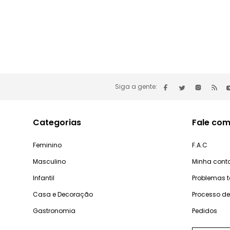
Siga a gente:
Categorias
Fale com
Feminino
F.A.C
Masculino
Minha cont
Infantil
Problemas 
Casa e Decoração
Processo d
Gastronomia
Pedidos