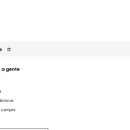
 a gente
a
técnicos
e compra