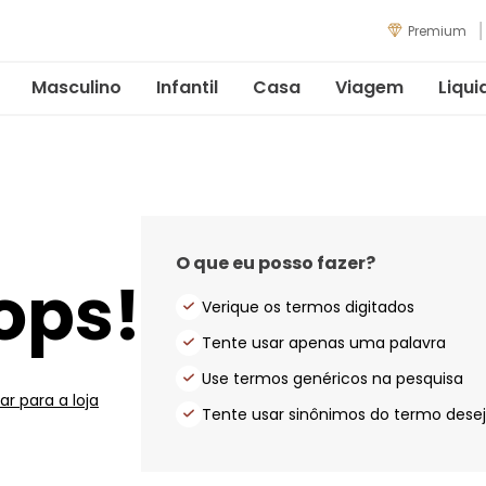
Premium
Masculino
Infantil
Casa
Viagem
Liqui
O que eu posso fazer?
ops!
Verique os termos digitados
Tente usar apenas uma palavra
Use termos genéricos na pesquisa
ar para a loja
Tente usar sinônimos do termo dese