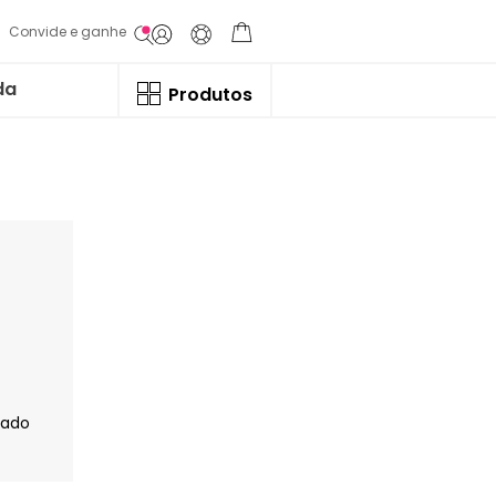
Convide e ganhe
da
Produtos
jado