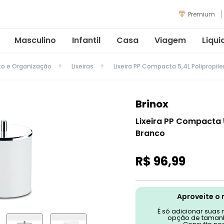
Premium
Masculino
Infantil
Casa
Viagem
Liqui
 e Organização
Lixeiras
Lixeira PP Compacta 5,4L Polipropi
Brinox
Lixeira PP Compacta 
Branco
R$
96
,
99
Aproveite o 
É só adicionar suas
opção de tamanh