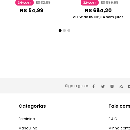
R$
82
,
99
R$
999
,
99
34%OFF
32%OFF
R$
54
,
99
R$
684
,
20
ou 5x de
R$
136
,
84
sem juros
Siga a gente:
Categorias
Fale com
Feminino
F.A.C
Masculino
Minha cont