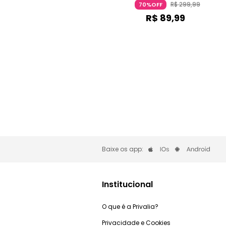
R$
299
,
99
70%OFF
R$
89
,
99
Baixe os app:
Institucional
O que é a Privalia?
Privacidade e Cookies