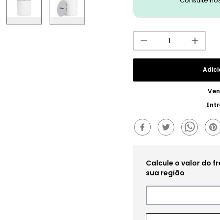
Consulte no
Adici
Ven
Ent