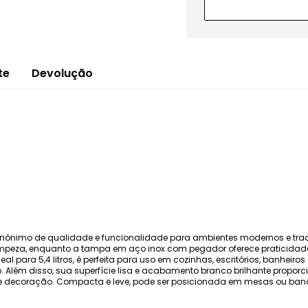
te
Devolução
 sinônimo de qualidade e funcionalidade para ambientes modernos e trad
limpeza, enquanto a tampa em aço inox com pegador oferece praticidade
para 5,4 litros, é perfeita para uso em cozinhas, escritórios, banheiro
Além disso, sua superfície lisa e acabamento branco brilhante propor
os de decoração. Compacta e leve, pode ser posicionada em mesas ou ba