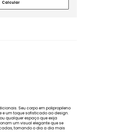
icionais. Seu corpo em polipropileno
 e um toque sofisticado ao design.
s ou qualquer espaço que exija
cionam um visual elegante que se
ncadas, tornando o dia a dia mais