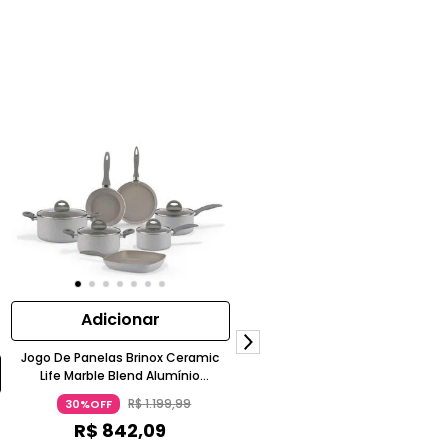
Adicionar
Jogo De Panelas Brinox Ceramic
Adicionar
Life Marble Blend Alumínio
Antiaderente Cinza Claro 7 Peças
R$
1
.
199
,
99
30%OFF
Cabo Removível Brinox Cerami
Indução
R$
842
,
09
Life Fit Baquelite Soft Touch Beg
Claro