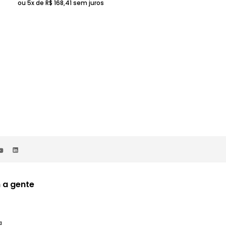
ou 5x de
R$
168
,
41
sem juros
R$
169
,
99
29%OFF
R$
119
,
99
 a gente
a