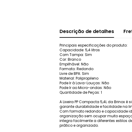
Descrição de detalhes
Fre
Principais especificações do produto:
Capacidade: 5,4 litros
Com Tampa: Sim
Cor: Branco
Empilhável: Não
Formato: Redondo
Livre de BPA: Sim
Material: Polipropileno
Pode Ir à Lava-Louças: Não
Pode Ir ao Micro-ondas: Não
Quantidade de Peças: 1
A Lixeira PP Compacta 5,4L da Brinox é
garante durabilidade e facilidade na 
Com formato redondo e capacidade ideal 
organização sem ocupar muito espaço. 
integra facilmente a diferentes estil
prático e organizado.