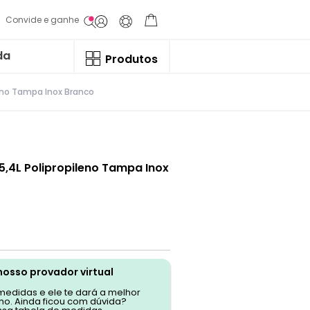
Convide e ganhe
da
Produtos
leno Tampa Inox Branco
5,4L Polipropileno Tampa Inox
nosso provador virtual
 medidas e ele te dará a melhor
o. Ainda ficou com dúvida?