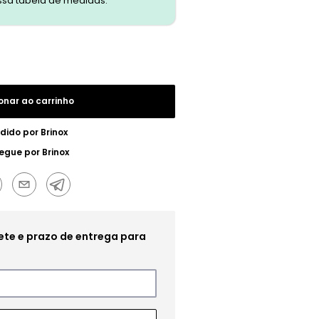
ssa tabela de medidas.
onar ao carrinho
dido por
Brinox
regue por
Brinox