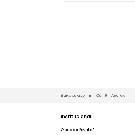
Baixe os app:
Institucional
O que é a Privalia?