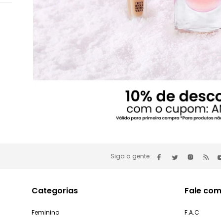
Siga a gente:
Categorias
Fale com
Feminino
F.A.C