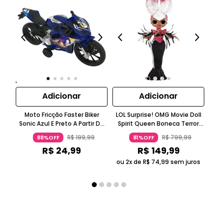
Adicionar
Adicionar
Moto Fricção Faster Biker
LOL Surprise! OMG Movie Doll
LO
Sonic Azul E Preto A Partir De
Spirit Queen Boneca Terror
Ga
Três Anos Candide
Preta Mais De 14 Anos
Ci
R$
199
,
99
R$
799
,
99
88%OFF
81%OFF
Candide
R$
24
,
99
R$
149
,
99
ou 2x de
R$
74
,
99
sem juros
ou