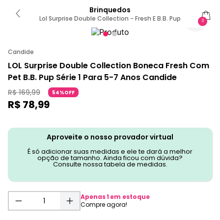
Brinquedos
Lol Surprise Double Collection - Fresh E B.B. Pup
0
Candide
LOL Surprise Double Collection Boneca Fresh Com
Pet B.B. Pup Série 1 Para 5-7 Anos Candide
R$
169
,
99
54%OFF
R$
78
,
99
Aproveite o nosso provador virtual
É só adicionar suas medidas e ele te dará a melhor
opção de tamanho. Ainda ficou com dúvida?
Consulte nossa tabela de medidas.
Apenas
1
em estoque