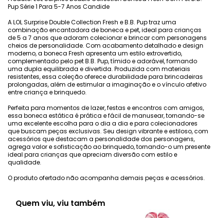
Pup Série 1 Para 5-7 Anos Candide
A LOL Surprise Double Collection Fresh e B.B. Pup traz uma
combinação encantadora de boneca e pet, ideal para crianças
de 5 a 7 anos que adoram colecionar e brincar com personagens
cheios de personalidade. Com acabamento detalhado e design
moderno, a boneca Fresh apresenta um estilo extrovertido,
complementado pelo pet B.B. Pup, tímido e adorável, formando
uma dupla equilibrada e divertida. Produzida com materiais
resistentes, essa coleção oferece durabilidade para brincadeiras
prolongadas, além de estimular a imaginação e o vínculo afetivo
entre criança e brinquedo.
Perfeita para momentos de lazer, festas e encontros com amigos,
essa boneca estática é prática e fácil de manusear, tornando-se
uma excelente escolha para o dia a dia e para colecionadores
que buscam peças exclusivas. Seu design vibrante e estiloso, com
acessórios que destacam a personalidade dos personagens,
agrega valor e sofisticação ao brinquedo, tornando-o um presente
ideal para crianças que apreciam diversão com estilo e
qualidade.
O produto ofertado não acompanha demais peças e acessórios.
Quem viu, viu também