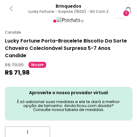
Brinquedos
Lucky Fortune - Surprise (1500) - Kit Com 2
0
Candide
Lucky Fortune Porta-Bracelete Biscoito Da Sorte
Chaveiro Colecionável Surpresa 5-7 Anos
Candide
R$
79
,
99
10%OFF
R$
71
,
98
Aproveite o nosso provador virtual
É só adicionar suas medidas e ele te dará a melhor
opção de tamanho. Ainda ficou com dúvida?
Consulte nossa tabela de medidas.