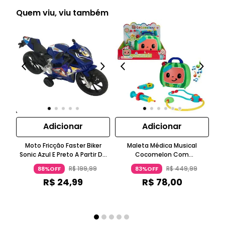
Quem viu, viu também
Adicionar
Adicionar
Moto Fricção Faster Biker
Maleta Médica Musical
LO
Sonic Azul E Preto A Partir De
Cocomelon Com
Ga
Três Anos Candide
Termômetro Interativo Azul
Ci
R$
199
,
99
R$
449
,
99
88%OFF
83%OFF
Claro Para 1 A 2 Anos Candide
R$
24
,
99
R$
78
,
00
ou