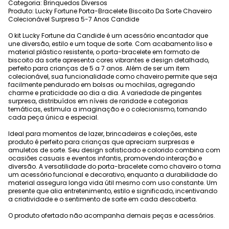
Categoria: Brinquedos Diversos
Produto: Lucky Fortune Porta-Bracelete Biscoito Da Sorte Chaveiro
Colecionável Surpresa 5-7 Anos Candide
O kit Lucky Fortune da Candide é um acessório encantador que
une diversão, estilo e um toque de sorte. Com acabamento liso e
material plástico resistente, o porta-bracelete em formato de
biscoito da sorte apresenta cores vibrantes e design detalhado,
perfeito para crianças de 5 a 7 anos. Além de ser um item
colecionável, sua funcionalidade como chaveiro permite que seja
facilmente pendurado em bolsas ou mochilas, agregando
charme e praticidade ao dia a dia. A variedade de pingentes
surpresa, distribuídos em níveis de raridade e categorias
temáticas, estimula a imaginação e o colecionismo, tornando
cada peça única e especial.
Ideal para momentos de lazer, brincadeiras e coleções, este
produto é perfeito para crianças que apreciam surpresas e
amuletos de sorte. Seu design sofisticado e colorido combina com
ocasiões casuais e eventos infantis, promovendo interação e
diversão. A versatilidade do porta-bracelete como chaveiro o torna
um acessório funcional e decorativo, enquanto a durabilidade do
material assegura longa vida útil mesmo com uso constante. Um
presente que alia entretenimento, estilo e significado, incentivando
a criatividade e o sentimento de sorte em cada descoberta.
O produto ofertado não acompanha demais peças e acessórios.