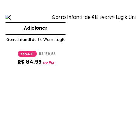
Adicionar
Gorro Infantil de Ski Warm Lugik
R$
189
,
98
55%OFF
R$
84
,
99
no Pix