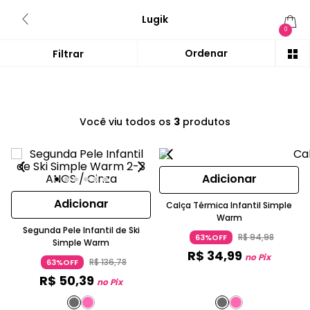
Lugik
0
Você viu todos os
3
produtos
Adicionar
Adicionar
Calça Térmica Infantil Simple
Warm
Segunda Pele Infantil de Ski
R$
94
,
98
63%OFF
Simple Warm
R$
34
,
99
no Pix
R$
136
,
78
63%OFF
R$
50
,
39
no Pix