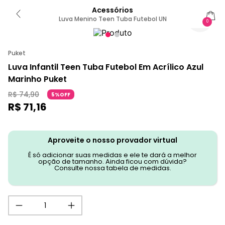
Acessórios
Luva Menino Teen Tuba Futebol UN
0
Puket
Luva Infantil Teen Tuba Futebol Em Acrílico Azul
Marinho Puket
R$
74
,
90
5%OFF
R$
71
,
16
Aproveite o nosso provador virtual
É só adicionar suas medidas e ele te dará a melhor
opção de tamanho. Ainda ficou com dúvida?
Consulte nossa tabela de medidas.