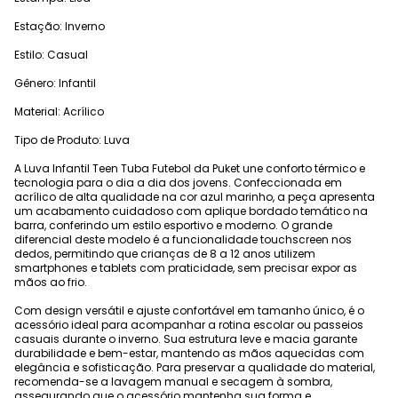
Estação: Inverno
Estilo: Casual
Gênero: Infantil
Material: Acrílico
Tipo de Produto: Luva
A Luva Infantil Teen Tuba Futebol da Puket une conforto térmico e
tecnologia para o dia a dia dos jovens. Confeccionada em
acrílico de alta qualidade na cor azul marinho, a peça apresenta
um acabamento cuidadoso com aplique bordado temático na
barra, conferindo um estilo esportivo e moderno. O grande
diferencial deste modelo é a funcionalidade touchscreen nos
dedos, permitindo que crianças de 8 a 12 anos utilizem
smartphones e tablets com praticidade, sem precisar expor as
mãos ao frio.
Com design versátil e ajuste confortável em tamanho único, é o
acessório ideal para acompanhar a rotina escolar ou passeios
casuais durante o inverno. Sua estrutura leve e macia garante
durabilidade e bem-estar, mantendo as mãos aquecidas com
elegância e sofisticação. Para preservar a qualidade do material,
recomenda-se a lavagem manual e secagem à sombra,
assegurando que o acessório mantenha sua forma e