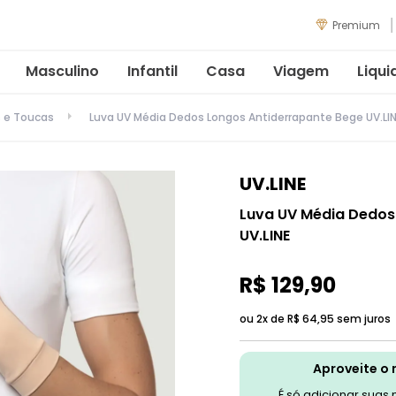
Premium
Masculino
Infantil
Casa
Viagem
Liqui
s e Toucas
Luva UV Média Dedos Longos Antiderrapante Bege UV.LI
UV.LINE
Luva UV Média Dedos
UV.LINE
R$
129
,
90
ou 2x de
R$
64
,
95
sem juros
Aproveite o 
É só adicionar suas