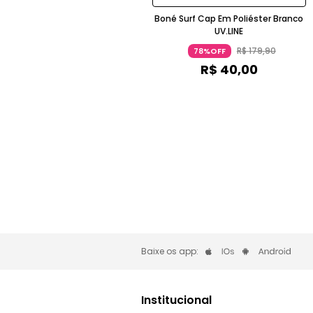
Boné Surf Cap Em Poliéster Branco
UV.LINE
R$
179
,
90
78%OFF
R$
40
,
00
Baixe os app:
Institucional