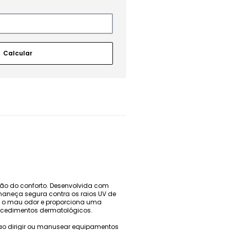
mão do conforto. Desenvolvida com
rmaneça segura contra os raios UV de
a o mau odor e proporciona uma
rocedimentos dermatológicos.
ao dirigir ou manusear equipamentos