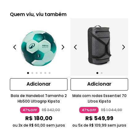
Quem viu, viu também
L
Adicionar
Adicionar
o
Bola de Handebol Tamanho 2
Mala com rodas Essentiel 70
Hb500 Ultragrip Kipsta
Litros Kipsta
R$
342
,
00
R$
1
.
044
,
98
47%OFF
47%OFF
R$
180
,
00
R$
549
,
99
ou 3x de
R$
60
,
00
sem juros
ou 5x de
R$
109
,
99
sem juros