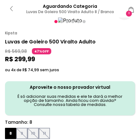
Aguardando Categoria
Luvas De Goleiro 500 Viralto Adulto 8 / Branco
0
Kipsta
Luvas de Goleiro 500 Viralto Adulto
R$
569
,
98
47%OFF
R$
299
,
99
ou 4x de
R$
74
,
99
sem juros
Aproveite o nosso provador virtual
É só adicionar suas medidas e ele te dará a melhor
opção de tamanho. Ainda ficou com dúvida?
Consulte nossa tabela de medidas.
Tamanho
:
8
8
9
10
11