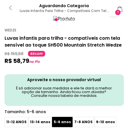
Aguardando Categoria
Luvas Infantis Para Trilha - Compatíveis Com Tela
0
Sensível Ao Toque SH500 Mountain Stretch Wedze
5-6 ANOS / Preto-Fumê
WEDZE
Luvas infantis para trilha - compatíveis com tela
sensível ao toque SH500 Mountain Stretch Wedze
R$
159
,
58
63%OFF
R$
58
,
79
no Pix
Aproveite o nosso provador virtual
É só adicionar suas medidas e ele te dará a melhor
opção de tamanho. Ainda ficou com dúvida?
Consulte nossa tabela de medidas.
Tamanho
:
5-6 anos
11-12 ANOS
13-14 anos
5-6 anos
7-8 ANOS
9-10 anos