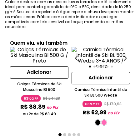
Calor e destreza com as nossas luvas forradas de lã: isolamento
ideal, para conforto garantido de 0°C a 5°C, densidade de lã 250
g/m². Seu tecido repelente à água repele a chuva leve para manter
as mãos secas. Prático com o dedo indicador e o polegar
compatíveis com tela sensível ao toque, mantendo as mãos
aquecidas
Quem viu, viu também
Adicionar
Adicionar
Calças Térmicas de Ski
Jaq
Masculina Bl 500
Camisa Térmica Infantil de
Ski BL 500 Wedze
R$
241
,
28
63%OFF
R$
170
,
98
63%OFF
R$
88
,
89
no Pix
R$
62
,
99
no Pix
ou 2x de
R$
63
,
49