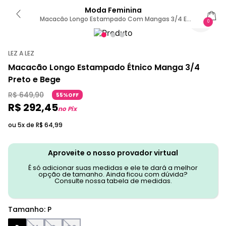
Moda Feminina
Macacão Longo Estampado Com Mangas 3/4 E
0
Amarração P / Preto
LEZ A LEZ
Macacão Longo Estampado Étnico Manga 3/4
Preto e Bege
R$
649
,
90
55%OFF
R$
292
,
45
no Pix
ou 5x de
R$
64
,
99
Aproveite o nosso provador virtual
É só adicionar suas medidas e ele te dará a melhor
opção de tamanho. Ainda ficou com dúvida?
Consulte nossa tabela de medidas.
Tamanho
:
P