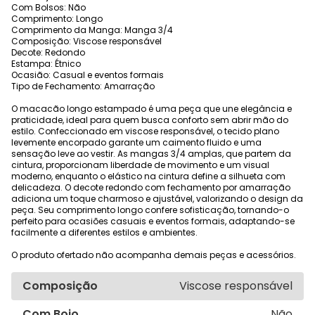
Com Bolsos: Não
Comprimento: Longo
Comprimento da Manga: Manga 3/4
Composição: Viscose responsável
Decote: Redondo
Estampa: Étnico
Ocasião: Casual e eventos formais
Tipo de Fechamento: Amarração
O macacão longo estampado é uma peça que une elegância e
praticidade, ideal para quem busca conforto sem abrir mão do
estilo. Confeccionado em viscose responsável, o tecido plano
levemente encorpado garante um caimento fluido e uma
sensação leve ao vestir. As mangas 3/4 amplas, que partem da
cintura, proporcionam liberdade de movimento e um visual
moderno, enquanto o elástico na cintura define a silhueta com
delicadeza. O decote redondo com fechamento por amarração
adiciona um toque charmoso e ajustável, valorizando o design da
peça. Seu comprimento longo confere sofisticação, tornando-o
perfeito para ocasiões casuais e eventos formais, adaptando-se
facilmente a diferentes estilos e ambientes.
O produto ofertado não acompanha demais peças e acessórios.
Composição
Viscose responsável
Com Bojo
Não