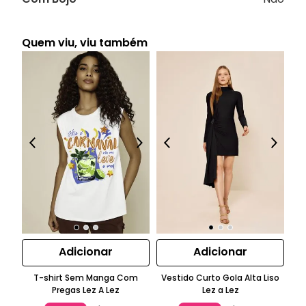
Quem viu, viu também
Adicionar
Adicionar
T-shirt Sem Manga Com
Vestido Curto Gola Alta Liso
B
Pregas Lez A Lez
Lez a Lez