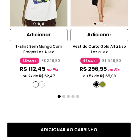
Adicionar
Adicionar
T-shirt Sem Manga Com
Vestido Curto Gola Alta Liso
B
Pregas Lez A Lez
Lez a Lez
R$
249
,
90
R$
549
,
90
55%OFF
46%OFF
R$
112
,
45
R$
296
,
95
no Pix
no Pix
ou 2x de
R$
62
,
47
ou 5x de
R$
65
,
98
ADICIONAR AO CARRINHO