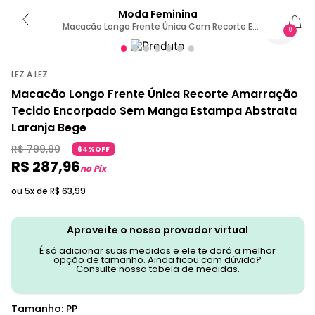
Moda Feminina
Macacão Longo Frente Única Com Recorte E
0
Amarração PP / Laranja
LEZ A LEZ
Macacão Longo Frente Única Recorte Amarração
Tecido Encorpado Sem Manga Estampa Abstrata
Laranja Bege
R$
799
,
90
64%OFF
R$
287
,
96
no Pix
ou 5x de
R$
63
,
99
Aproveite o nosso provador virtual
É só adicionar suas medidas e ele te dará a melhor
opção de tamanho. Ainda ficou com dúvida?
Consulte nossa tabela de medidas.
Tamanho
:
PP